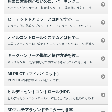
周囲に障害物がないのに、パーキング...
パーキングセンサーは、超音波を発生して障害物に反射して戻ってくるまでの時間...
ヒーテッドドアミラーとは何ですか。...
ミラー内側に熱線をプリントしたドアミラーです。 リヤウインドウデフォッガ...
オイルコントロールシステムとは何で...
車両システムが自動で設定したエンジンオイル交換までの距離を表示する機能です...
キックセンサーの機能と操作方法を教...
キックセンサー*は荷物などで両手がふさがっていても、キーレスオペレーション...
MI-PILOT（マイパイロット）...
MI-PILOT の自動運転レベルは ２ です。
ヒルディセントコントロール[HDC...
ヒルディセントコントロール[HDC]とは、急な下り坂や滑りやすい路面を下る...
3Dマルチアラウンドモニター付き車...