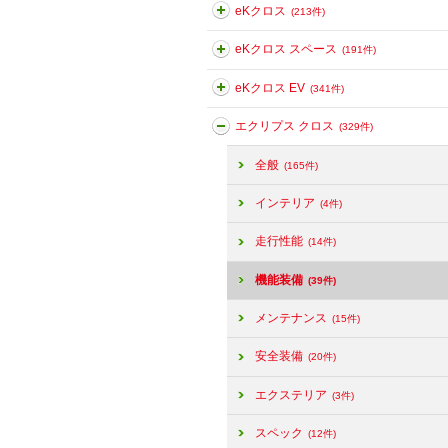
eKクロス
(213件)
eKクロス スペース
(191件)
eKクロス EV
(341件)
エクリプス クロス
(329件)
全般
(165件)
インテリア
(4件)
走行性能
(14件)
機能装備
(39件)
メンテナンス
(15件)
安全装備
(20件)
エクステリア
(3件)
スペック
(12件)