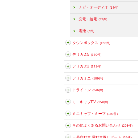
ナビ・オーディオ
(14件)
充電・給電
(33件)
電池
(7件)
タウンボックス
(153件)
デリカD:5
(380件)
デリカD:2
(171件)
デリカミニ
(189件)
トライトン
(246件)
ミニキャブEV
(159件)
ミニキャブ・ミーブ
(190件)
その他よくあるお問い合わせ
(203件)
三菱自動車 電動車両サポート
(52件)