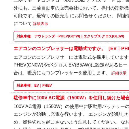
三菱リモートコントロールの SSID と パスワード は
外にも、三菱自動車の販売会社において、専用の診断機
可能です。最寄りの販売店 にお問合せください。 関連
について
詳細表示
対象車種 :
アウトランダーPHEV(GG*W)｜エクリプス クロス(GL3W)
エアコンのコンプレッサーは電動式ですか。［EV｜PH
エアコンのコンプレッサーには電動式を採用しています
PHEV(GN0W)やeKクロス EV(B5AW)に設定があ
合は、暖房にもコンプレッサーを使用します。
詳細表示
対象車種 :
EV｜PHEV
駐停車中に100V AC電源（1500W）を使用し続けた場合
100V AC電源（1500W）の使用中に駆動用バッテリ
エンジンが始動し充電を行います。 エンジンが始動し
め、燃料切れを起こさないよう注意してください。 な