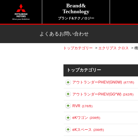
Brand&
Technology
ブランド&テクノロジー
よくあるお問い合わせ
トップカテゴリー
>
エクリプス クロス
>
機
トップカテゴリー
アウトランダーPHEV(GN0W)
(477件)
アウトランダーPHEV(GG*W)
(242件)
RVR
(176件)
eKワゴン
(208件)
eKスペース
(299件)