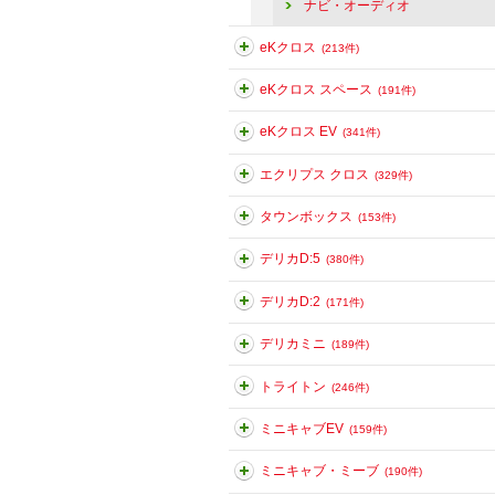
ナビ・オーディオ
eKクロス
(213件)
eKクロス スペース
(191件)
eKクロス EV
(341件)
エクリプス クロス
(329件)
タウンボックス
(153件)
デリカD:5
(380件)
デリカD:2
(171件)
デリカミニ
(189件)
トライトン
(246件)
ミニキャブEV
(159件)
ミニキャブ・ミーブ
(190件)