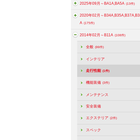
2025年09月～BA1A,BA5A
(13件)
2020年02月～B34A,B35A,B37A,B3
A
(175件)
2014年02月～B11A
(108件)
全般
(99件)
インテリア
走行性能
(1件)
機能装備
(3件)
メンテナンス
安全装備
エクステリア
(2件)
スペック