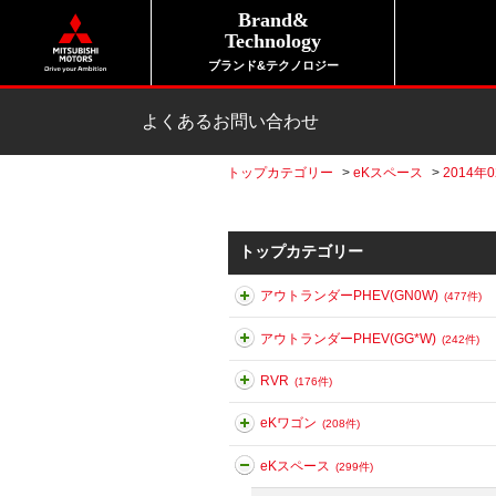
Brand&
Technology
ブランド&テクノロジー
よくあるお問い合わせ
トップカテゴリー
>
eKスペース
>
2014年
トップカテゴリー
アウトランダーPHEV(GN0W)
(477件)
アウトランダーPHEV(GG*W)
(242件)
RVR
(176件)
eKワゴン
(208件)
eKスペース
(299件)