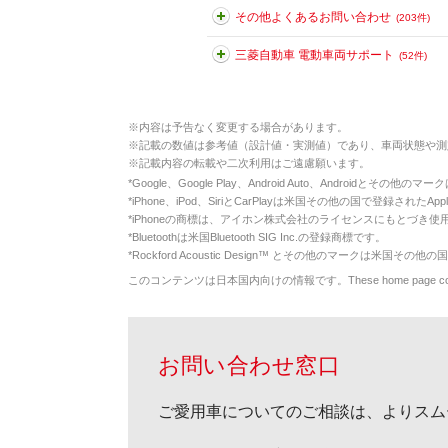
その他よくあるお問い合わせ
(203件)
三菱自動車 電動車両サポート
(52件)
※
内容は予告なく変更する場合があります。
※
記載の数値は参考値（設計値・実測値）であり、車両状態や測
※
記載内容の転載や二次利用はご遠慮願います。
*
Google、Google Play、Android Auto、Androidとその他
*
iPhone、iPod、SiriとCarPlayは米国その他の国で登録されたApp
*
iPhoneの商標は、アイホン株式会社のライセンスにもとづき使
*
Bluetoothは米国Bluetooth SIG Inc.の登録商標です。
*
Rockford Acoustic Design™ とその他のマークは米国その他の国
このコンテンツは日本国内向けの情報です。These home page contents appl
お問い合わせ窓口
ご愛用車についてのご相談は、よりスム