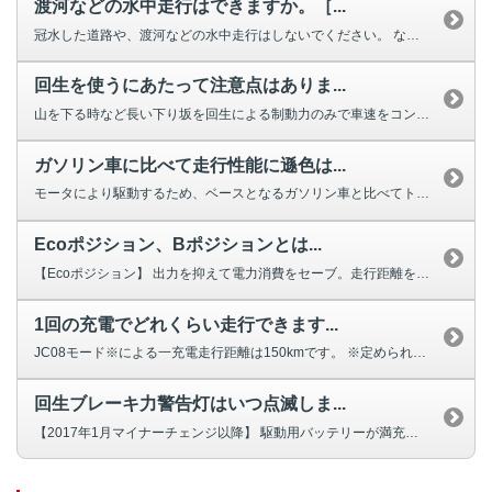
渡河などの水中走行はできますか。［...
冠水した道路や、渡河などの水中走行はしないでください。 なお、冠水や水没...
回生を使うにあたって注意点はありま...
山を下る時など長い下り坂を回生による制動力のみで車速をコントロールしている...
ガソリン車に比べて走行性能に遜色は...
モータにより駆動するため、ベースとなるガソリン車と比べてトルクが大きく、加...
Ecoポジション、Bポジションとは...
【Ecoポジション】 出力を抑えて電力消費をセーブ。走行距離を意識した、...
1回の充電でどれくらい走行できます...
JC08モード※による一充電走行距離は150kmです。 ※定められた試験...
回生ブレーキ力警告灯はいつ点滅しま...
【2017年1月マイナーチェンジ以降】 駆動用バッテリーが満充電もしくは...