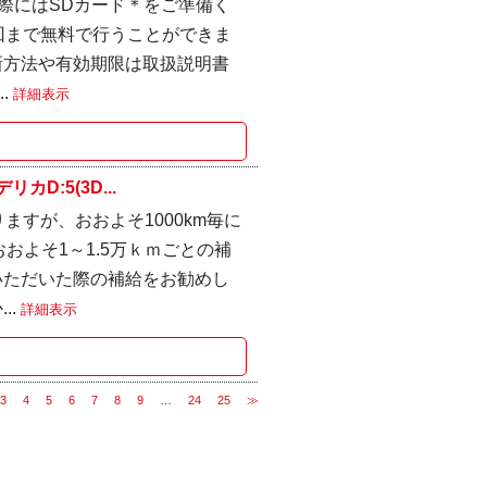
際にはSDカード＊をご準備く
回まで無料で行うことができま
新方法や有効期限は取扱説明書
.
詳細表示
D:5(3D...
りますが、おおよそ1000km毎に
およそ1～1.5万ｋｍごとの補
いただいた際の補給をお勧めし
..
詳細表示
3
4
5
6
7
8
9
…
24
25
≫