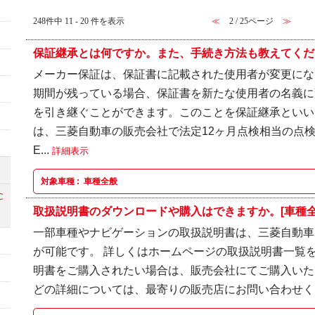
248件中 11 - 20 件を表示
≪
2 / 25ページ
≫
保証継承とは何ですか。また、手続き方法も教えてくださ
メーカー保証は、保証書に記載された使用者が変更にな
期間が残っている場合、保証書を新たな使用者の名義に
を引き継ぐことができます。このことを保証継承といい
は、三菱自動車の販売会社で法定12ヶ月点検相当の点
E...
詳細表示
対象車種 :
車種全般
C
取扱説明書のダウンロードや購入はできますか。[車種全
一部車種やナビゲーションの取扱説明書は、三菱自動車
が可能です。 詳しくはホームページの取扱説明書一覧を
明書をご購入されたい場合は、販売会社にてご購入いた
どの詳細については、最寄りの販売店にお問い合わせ