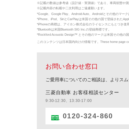
※
記載の数値は参考値（設計値・実測値）であり、車両状態や測
※
記載内容の転載や二次利用はご遠慮願います。
*
Google、Google Play、Android Auto、Androidとその他
*
iPhone、iPod、SiriとCarPlayは米国その他の国で登録されたApp
*
iPhoneの商標は、アイホン株式会社のライセンスにもとづき使
*
Bluetoothは米国Bluetooth SIG Inc.の登録商標です。
*
Rockford Acoustic Design™ とその他のマークは米国その他の国
このコンテンツは日本国内向けの情報です。These home page contents appl
お問い合わせ窓口
ご愛用車についてのご相談は、よりスム
三菱自動車 お客様相談センター
9:30-12:30、13:30-17:00
0120-324-860