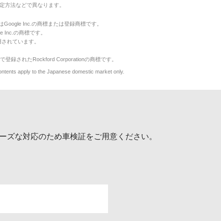
定方法などで異なります。
のマークはGoogle Inc.の商標または登録商標です。
le Inc.の商標です。
用されています。
で登録されたRockford Corporationの商標です。
y to the Japanese domestic market only.
ーズな対応のため車検証をご用意ください。