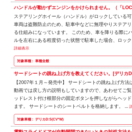
ハンドルが動かずエンジンをかけられません。（「LOCK
ステアリングホイール（ハンドル）がロックしている可
車両は盗難防止のため、駐車中などに無理やりステアリ
る仕組みになっています。 このため、車を降りる際に
ルを左右にある程度切った状態で駐車した場合、ロックが
詳細表示
対象車種 :
車種全般
サードシートの跳ね上げ方を教えてください。[デリカD:5(CV
【2007年１月～発売中】 サードシートの跳ね上げ方法
動画では戻し方の説明もしていますので、あわせてご覧
ッドレスト付け根部分の固定ボタンを押しながらヘッド
ます。 サードシートのシートベルトを格納します。 ...
対象車種 :
デリカD:5(CV*W)
電動スライドドアが自動開閉できないときの対処方法を