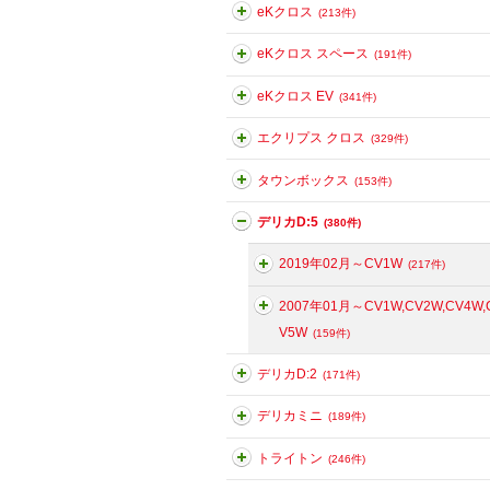
eKクロス
(213件)
eKクロス スペース
(191件)
eKクロス EV
(341件)
エクリプス クロス
(329件)
タウンボックス
(153件)
デリカD:5
(380件)
2019年02月～CV1W
(217件)
2007年01月～CV1W,CV2W,CV4W,
V5W
(159件)
デリカD:2
(171件)
デリカミニ
(189件)
トライトン
(246件)