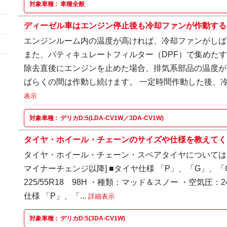
対象車種 :
車種全般
ディーゼル車はエンジン停止後も冷却ファンが作動するこ
エンジンルーム内の温度が高ければ、冷却ファンがしば
また、パティキュレートフィルター（DPF）で集めた
除去直後にエンジンを止めた場合、排気系部品の温度が
ばらくの間は作動し続けます。 一定時間作動した後、冷
表示
対象車種 :
デリカD:5(LDA-CV1W／3DA-CV1W)
タイヤ・ホイール・チェーンのサイズや仕様を教えてください
タイヤ・ホイール・チェーン・スペアタイヤについては以下
マイナーチェンジ以降] ■タイヤ仕様 「P」、「G」、「G-
225/55R18 98H ・種類：マッド＆スノー ・空気圧：240k
仕様 「P」、「...
詳細表示
対象車種 :
デリカD:5(3DA-CV1W)