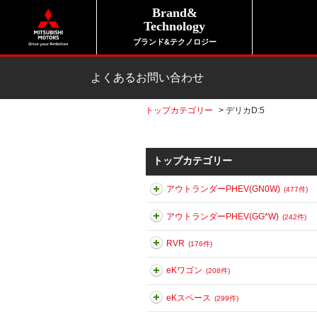
Brand&
Technology
ブランド&テクノロジー
よくあるお問い合わせ
トップカテゴリー
>
デリカD:5
トップカテゴリー
アウトランダーPHEV(GN0W)
(477件)
アウトランダーPHEV(GG*W)
(242件)
RVR
(176件)
eKワゴン
(208件)
eKスペース
(299件)