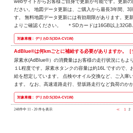
webサイトからお客様ご自身で更新が可能です。更新の
ださい。 地図データ更新は、ご購入から最長3年間、3
す。 無料地図データ更新には有効期限があります。更
よりご確認ください。 ＊SDカードは16GB以上32GB..
対象車種 :
デリカD:5(3DA-CV1W)
AdBlue®は何kmごとに補給する必要がありますか。［デリカ
尿素水(AdBlue®）の消費量はお客様の走行状況にもよ
１L程度です。尿素水タンクの容量は約16L ですので、お
給を想定しています。 点検やオイル交換など、ご入庫
ます。 なお、高速道路走行、登坂路走行など負荷のかか.
対象車種 :
デリカD:5(3DA-CV1W)
248件中 11 - 20 件を表示
≪
1
2