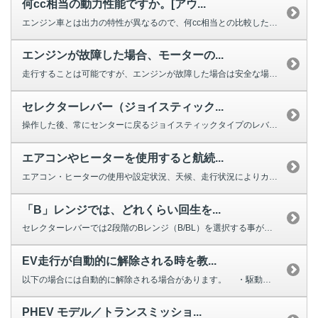
何cc相当の動力性能ですか。[アウ...
エンジン車とは出力の特性が異なるので、何cc相当との比較した案内はできませ...
エンジンが故障した場合、モーターの...
走行することは可能ですが、エンジンが故障した場合は安全な場所へ移動し、速や...
セレクターレバー（ジョイスティック...
操作した後、常にセンターに戻るジョイスティックタイプのレバーですので、以下...
エアコンやヒーターを使用すると航続...
エアコン・ヒーターの使用や設定状況、天候、走行状況によりカタログ数値に対し...
「B」レンジでは、どれくらい回生を...
セレクターレバーでは2段階のBレンジ（B/BL）を選択する事ができ、回生レ...
EV走行が自動的に解除される時を教...
以下の場合には自動的に解除される場合があります。 ・駆動バッテリーの残...
PHEV モデル／トランスミッショ...