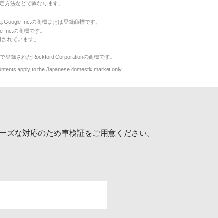
定方法などで異なります。
のマークはGoogle Inc.の商標または登録商標です。
le Inc.の商標です。
用されています。
で登録されたRockford Corporationの商標です。
y to the Japanese domestic market only.
ーズな対応のため車検証をご用意ください。