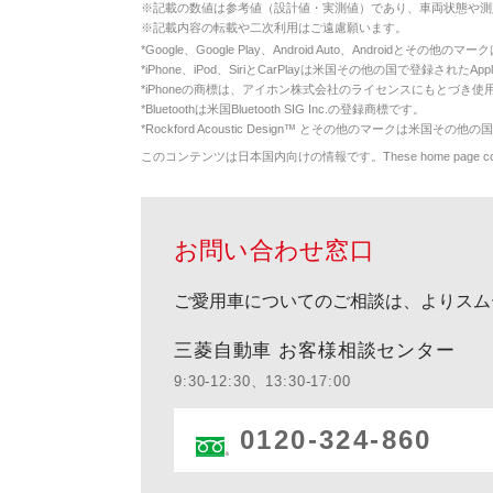
※
記載の数値は参考値（設計値・実測値）であり、車両状態や測
※
記載内容の転載や二次利用はご遠慮願います。
*
Google、Google Play、Android Auto、Androidとその他
*
iPhone、iPod、SiriとCarPlayは米国その他の国で登録されたApp
*
iPhoneの商標は、アイホン株式会社のライセンスにもとづき使
*
Bluetoothは米国Bluetooth SIG Inc.の登録商標です。
*
Rockford Acoustic Design™ とその他のマークは米国その他の国
このコンテンツは日本国内向けの情報です。These home page contents appl
お問い合わせ窓口
ご愛用車についてのご相談は、よりスム
三菱自動車 お客様相談センター
9:30-12:30、13:30-17:00
0120-324-860