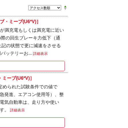
ミーブ(U6*V)］
リーが満充電もしくは満充電に近い
の際の回生ブレーキ力低下（通
上記の状態で更に減速をさせる
ッテリーお...
詳細表示
ーブ(U6*V)］
 ※定められた試験条件での値で
急発進、エアコン使用等）、整
電気自動車は、走り方や使い
ます。
詳細表示