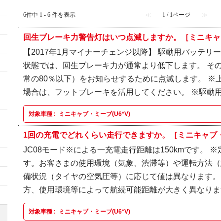
6件中 1 - 6 件を表示
≪
1 / 1ページ
≫
回生ブレーキ力警告灯はいつ点滅しますか。［ミニキャブ・
【2017年1月マイナーチェンジ以降】 駆動用バッテ
状態では、回生ブレーキ力が通常より低下します。 そ
常の80％以下）をお知らせするために点滅します。 ※
場合は、フットブレーキを活用してください。 ※駆動用バ
対象車種 :
ミニキャブ・ミーブ(U6*V)
1回の充電でどれくらい走行できますか。［ミニキャブ・ミ
JC08モード※による一充電走行距離は150kmです。
す。お客さまの使用環境（気象、渋滞等）や運転方法（
備状況（タイヤの空気圧等）に応じて値は異なります。
方、使用環境等によって航続可能距離が大きく異なり
対象車種 :
ミニキャブ・ミーブ(U6*V)