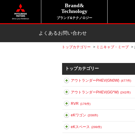
Brand&
Technology
ブランド&テクノロジー
よくあるお問い合わせ
トップカテゴリー
>
ミニキャブ・ミーブ
>
トップカテゴリー
アウトランダーPHEV(GN0W)
(477件)
アウトランダーPHEV(GG*W)
(242件)
RVR
(176件)
eKワゴン
(208件)
eKスペース
(299件)