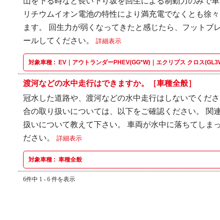
山を下る時など長い下り坂を回生による制動力のみで車
リチウムイオン電池の特性により満充電でなくとも徐々
ます。 回生力が弱くなってきたと感じたら、フットブ
ールしてください。
詳細表示
対象車種 :
EV｜アウトランダーPHEV(GG*W)｜エクリプス クロス(GL3
渡河などの水中走行はできますか。［車種全般］
冠水した道路や、渡河などの水中走行はしないでくださ
合の取り扱いについては、以下をご確認ください。 関連
扱いについて教えて下さい。 車両が水中に落ちてしま
ださい。
詳細表示
対象車種 :
車種全般
6件中 1 - 6 件を表示