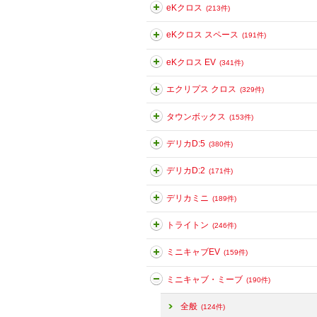
eKクロス
(213件)
eKクロス スペース
(191件)
eKクロス EV
(341件)
エクリプス クロス
(329件)
タウンボックス
(153件)
デリカD:5
(380件)
デリカD:2
(171件)
デリカミニ
(189件)
トライトン
(246件)
ミニキャブEV
(159件)
ミニキャブ・ミーブ
(190件)
全般
(124件)