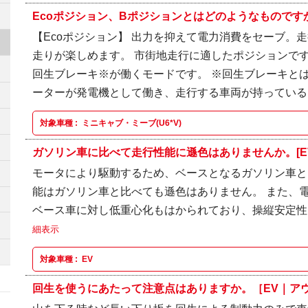
Ecoポジション、Bポジションとはどのようなものですか
【Ecoポジション】 出力を抑えて電力消費をセーブ。
走りが楽しめます。 市街地走行に適したポジションです
回生ブレーキ※が働くモードです。 ※回生ブレーキとは
ーターが発電機として働き、走行する車両が持っている.
対象車種 :
ミニキャブ・ミーブ(U6*V)
ガソリン車に比べて走行性能に遜色はありませんか。[E
モータにより駆動するため、ベースとなるガソリン車と
能はガソリン車と比べても遜色はありません。 また、
ベース車に対し低重心化もはかられており、操縦安定
細表示
対象車種 :
EV
回生を使うにあたって注意点はありますか。［EV｜アウトラ