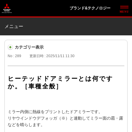
ブランド&テクノロジー
メニュー
カテゴリー表示
No : 289
更新日時 : 2025/11/11 11:30
ヒーテッドドアミラーとは何です
か。［車種全般］
ミラー内側に熱線をプリントしたドアミラーです。
リヤウインドウデフォッガ（※）と連動してミラー面の霜・露
などを晴らします。