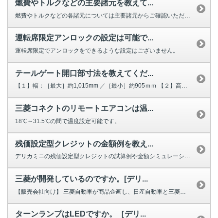
燃費やトルクなどの主要諸元を教えて...
燃費やトルクなどの各諸元については主要諸元からご確認いただけます。
運転席限定アンロックの設定は可能で...
運転席限定でアンロックをできるような設定はございません。
テールゲート開口部寸法を教えてくだ...
【１】幅：［最大］約1,015mm ／［最小］約905ｍｍ 【２】高さ：...
三菱コネクトのリモートエアコンは温...
18℃～31.5℃の間で温度設定可能です。
残価設定型クレジットの金額例を教え...
デリカミニの残価設定型クレジットの試算例や金額シミュレーションは、こちらの...
三菱が開発しているのですか。[デリ...
【販売会社向け】 三菱自動車が商品企画し、日産自動車と三菱自動車の合弁会...
ターンランプはLEDですか。［デリ...