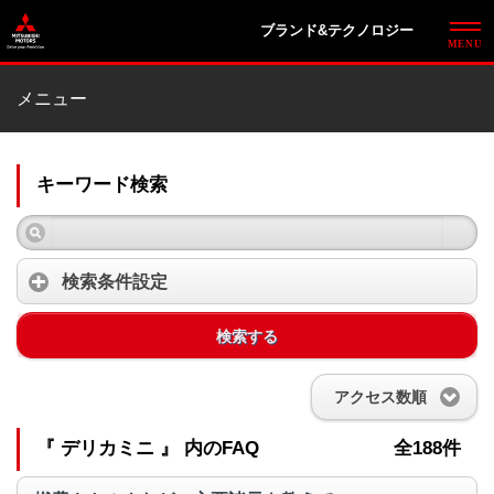
ブランド&テクノロジー
メニュー
キーワード検索
検索条件設定
検索する
アクセス数順
『 デリカミニ 』 内のFAQ
全188件