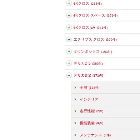
eKクロス
(213件)
eKクロス スペース
(191件)
eKクロス EV
(341件)
エクリプス クロス
(329件)
タウンボックス
(153件)
デリカD:5
(380件)
デリカD:2
(171件)
全般
(128件)
インテリア
走行性能
(2件)
機能装備
(9件)
メンテナンス
(3件)