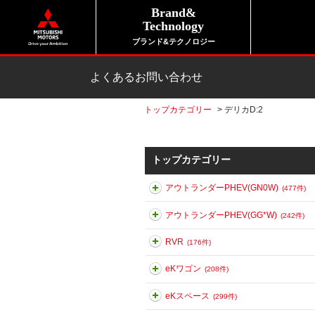
Brand&
Technology
ブランド&テクノロジー
よくあるお問い合わせ
トップカテゴリー
>
デリカD:2
トップカテゴリー
アウトランダーPHEV(GN0W)
(477件)
アウトランダーPHEV(GG*W)
(242件)
RVR
(176件)
eKワゴン
(208件)
eKスペース
(299件)