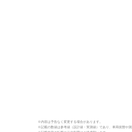
※
内容は予告なく変更する場合があります。
※
記載の数値は参考値（設計値・実測値）であり、車両状態や測