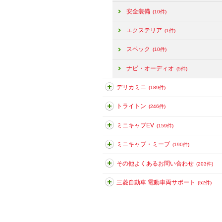
安全装備
(10件)
エクステリア
(1件)
スペック
(10件)
ナビ・オーディオ
(5件)
デリカミニ
(189件)
トライトン
(246件)
ミニキャブEV
(159件)
ミニキャブ・ミーブ
(190件)
その他よくあるお問い合わせ
(203件)
三菱自動車 電動車両サポート
(52件)