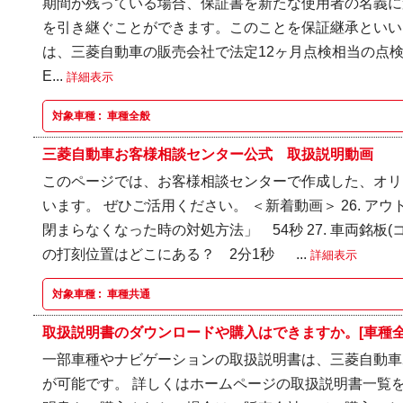
期間が残っている場合、保証書を新たな使用者の名義に
を引き継ぐことができます。このことを保証継承といい
は、三菱自動車の販売会社で法定12ヶ月点検相当の点
E...
詳細表示
対象車種 :
車種全般
三菱自動車お客様相談センター公式 取扱説明動画
このページでは、お客様相談センターで作成した、オリ
います。 ぜひご活用ください。 ＜新着動画＞ 26. ア
閉まらなくなった時の対処方法」 54秒 27. 車両銘板
の打刻位置はどこにある？ 2分1秒 ...
詳細表示
対象車種 :
車種共通
取扱説明書のダウンロードや購入はできますか。[車種全
一部車種やナビゲーションの取扱説明書は、三菱自動車
が可能です。 詳しくはホームページの取扱説明書一覧を