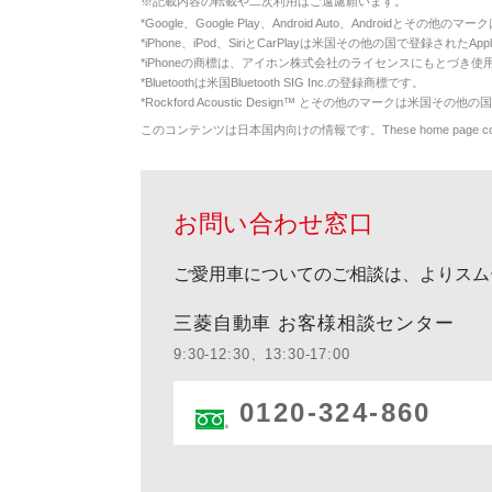
※
記載内容の転載や二次利用はご遠慮願います。
*
Google、Google Play、Android Auto、Androidとその他
*
iPhone、iPod、SiriとCarPlayは米国その他の国で登録されたApp
*
iPhoneの商標は、アイホン株式会社のライセンスにもとづき使
*
Bluetoothは米国Bluetooth SIG Inc.の登録商標です。
*
Rockford Acoustic Design™ とその他のマークは米国その他の国
このコンテンツは日本国内向けの情報です。These home page contents appl
お問い合わせ窓口
ご愛用車についてのご相談は、よりスム
三菱自動車 お客様相談センター
9:30-12:30、13:30-17:00
0120-324-860