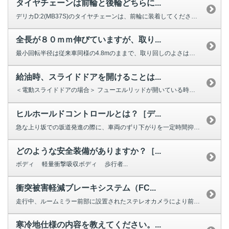
タイヤチェーンは前輪と後輪どちらに...
デリカD:2(MB37S)のタイヤチェーンは、前輪に装着してください。 ...
全長が８０ｍｍ伸びていますが、取り...
最小回転半径は従来車同様の4.8mのままで、取り回しのよさは変わらず、荷室...
給油時、スライドドアを開けることは...
＜電動スライドドアの場合＞ フューエルリッドが開いている時は、助手席側の...
ヒルホールドコントロールとは？［デ...
急な上り坂での坂道発進の際に、車両のずり下がりを一定時間抑制し、スムーズな...
どのような安全装備がありますか？［...
ボディ 軽量衝撃吸収ボディ 歩行者...
衝突被害軽減ブレーキシステム（FC...
走行中、ルームミラー前部に設置されたステレオカメラにより前方の車両や障害物...
寒冷地仕様の内容を教えてください。...