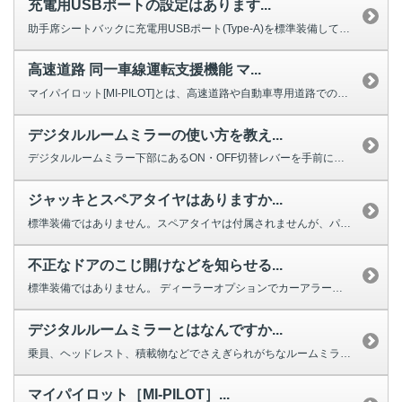
充電用USBポートの設定はあります...
助手席シートバックに充電用USBポート(Type-A)を標準装備しています...
高速道路 同一車線運転支援機能 マ...
マイパイロット[MI-PILOT]とは、高速道路や自動車専用道路での同一車...
デジタルルームミラーの使い方を教え...
デジタルルームミラー下部にあるON・OFF切替レバーを手前に引くことでON...
ジャッキとスペアタイヤはありますか...
標準装備ではありません。スペアタイヤは付属されませんが、パンク修理キットが...
不正なドアのこじ開けなどを知らせる...
標準装備ではありません。 ディーラーオプションでカーアラームをご用意して...
デジタルルームミラーとはなんですか...
乗員、ヘッドレスト、積載物などでさえぎられがちなルームミラーの後方視界をク...
マイパイロット［MI-PILOT］...