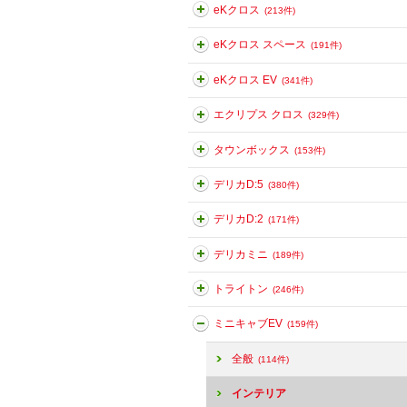
eKクロス
(213件)
eKクロス スペース
(191件)
eKクロス EV
(341件)
エクリプス クロス
(329件)
タウンボックス
(153件)
デリカD:5
(380件)
デリカD:2
(171件)
デリカミニ
(189件)
トライトン
(246件)
ミニキャブEV
(159件)
全般
(114件)
インテリア