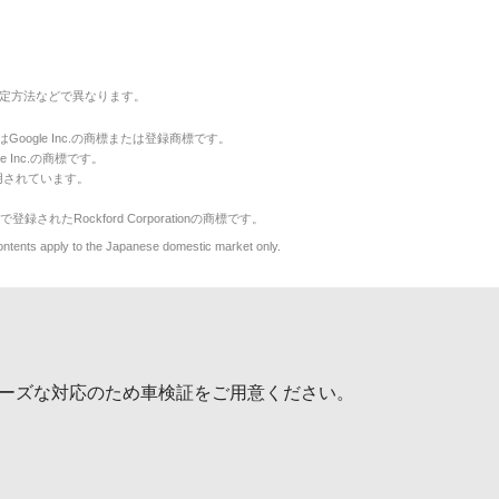
定方法などで異なります。
のマークはGoogle Inc.の商標または登録商標です。
le Inc.の商標です。
用されています。
で登録されたRockford Corporationの商標です。
y to the Japanese domestic market only.
ーズな対応のため車検証をご用意ください。