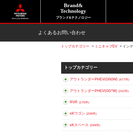
Brand&
Technology
ブランド&テクノロジー
よくあるお問い合わせ
トップカテゴリー
>
ミニキャブEV
>
イン
トップカテゴリー
アウトランダーPHEV(GN0W)
(477件)
アウトランダーPHEV(GG*W)
(242件)
RVR
(176件)
eKワゴン
(208件)
eKスペース
(299件)