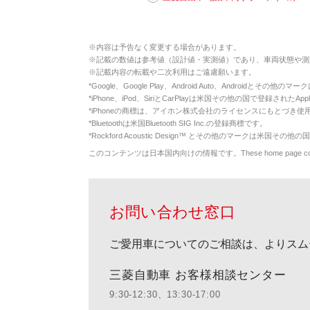
※
内容は予告なく変更する場合があります。
※
記載の数値は参考値（設計値・実測値）であり、車両状態や測
※
記載内容の転載や二次利用はご遠慮願います。
*
Google、Google Play、Android Auto、Androidとその他
*
iPhone、iPod、SiriとCarPlayは米国その他の国で登録されたApp
*
iPhoneの商標は、アイホン株式会社のライセンスにもとづき使
*
Bluetoothは米国Bluetooth SIG Inc.の登録商標です。
*
Rockford Acoustic Design™ とその他のマークは米国その他の国
このコンテンツは日本国内向けの情報です。These home page contents appl
お問い合わせ窓口
ご愛用車についてのご相談は、よりスム
三菱自動車 お客様相談センター
9:30-12:30、13:30-17:00