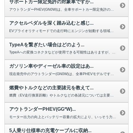
サポートカー限定免許の対象車ですか...
アウトランダーPHEV(GN0W)は、全車サポートカー限定免許の対象車です。
アクセルペダルを深く踏み込むと感じ...
EVプライオリティモードでの走行時にエンジンが始動する領域を分かりやすくす...
TypeAを繋ぎたい場合はどのよう...
TypeAへの変換コネクタなどが使用できる可能性はありますが、当社として動...
ガソリン車やディーゼル車の設定はあ...
現在発売中のアウトランダー(GN0W)は、全車PHEVモデルです。 ガソ...
燃費やトルクなどの主要諸元を教えて...
燃費（EV走行換算距離）やトルクなどの各諸元については主要諸元からご確認い...
アウトランダーPHEV(GG*W)...
モーター出力の向上とバッテリー容量の拡大により、いっそう力強い走りと航続距...
5人乗り仕様車の充電ケーブルに収納...