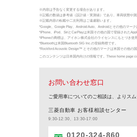
※
内容は予告なく変更する場合があります。
※
記載の数値は参考値（設計値・実測値）であり、車両状態や測
※
記載内容の転載や二次利用はご遠慮願います。
*
Google、Google Play、Android Auto、Androidとその他
*
iPhone、iPod、SiriとCarPlayは米国その他の国で登録されたApp
*
iPhoneの商標は、アイホン株式会社のライセンスにもとづき使
*
Bluetoothは米国Bluetooth SIG Inc.の登録商標です。
*
Rockford Acoustic Design™ とその他のマークは米国その他の国
このコンテンツは日本国内向けの情報です。These home page contents appl
お問い合わせ窓口
ご愛用車についてのご相談は、よりスム
三菱自動車 お客様相談センター
9:30-12:30、13:30-17:00
0120-324-860