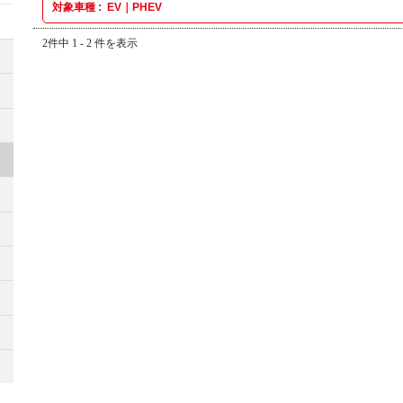
対象車種 :
EV｜PHEV
2件中 1 - 2 件を表示