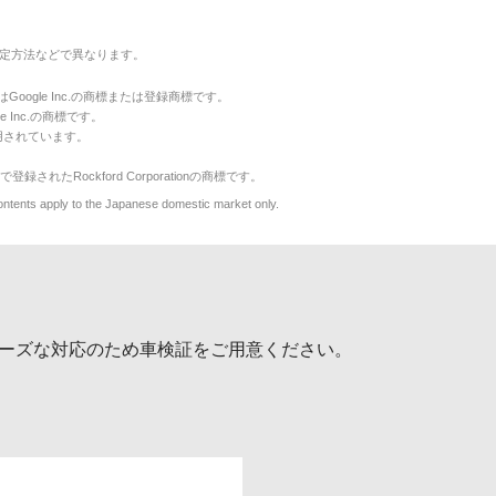
定方法などで異なります。
のマークはGoogle Inc.の商標または登録商標です。
le Inc.の商標です。
用されています。
で登録されたRockford Corporationの商標です。
y to the Japanese domestic market only.
ーズな対応のため車検証をご用意ください。