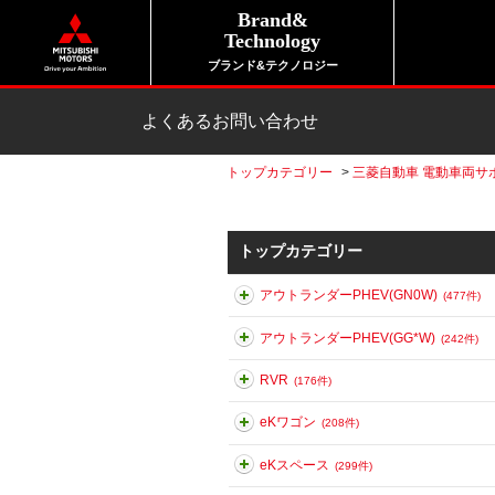
Brand&
Technology
ブランド&テクノロジー
よくあるお問い合わせ
トップカテゴリー
>
三菱自動車 電動車両サ
トップカテゴリー
アウトランダーPHEV(GN0W)
(477件)
アウトランダーPHEV(GG*W)
(242件)
RVR
(176件)
eKワゴン
(208件)
eKスペース
(299件)