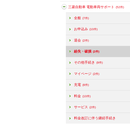
三菱自動車 電動車両サポート
(52件)
全般
(7件)
お申込み
(10件)
退会
(2件)
紛失・破損
(2件)
その他手続き
(9件)
マイページ
(2件)
充電
(8件)
料金
(10件)
サービス
(2件)
料金改訂に伴う継続手続き