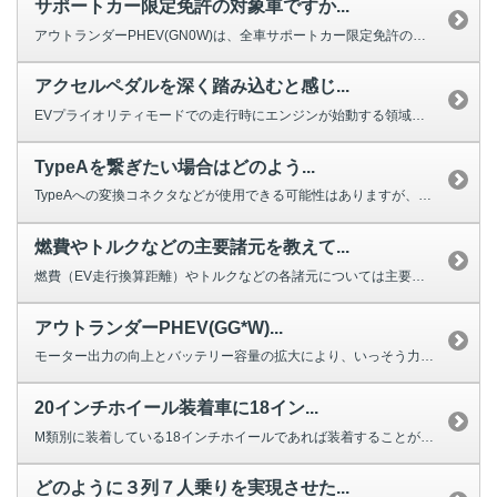
サポートカー限定免許の対象車ですか...
アウトランダーPHEV(GN0W)は、全車サポートカー限定免許の対象車です。
アクセルペダルを深く踏み込むと感じ...
EVプライオリティモードでの走行時にエンジンが始動する領域を分かりやすくす...
TypeAを繋ぎたい場合はどのよう...
TypeAへの変換コネクタなどが使用できる可能性はありますが、当社として動...
燃費やトルクなどの主要諸元を教えて...
燃費（EV走行換算距離）やトルクなどの各諸元については主要諸元からご確認い...
アウトランダーPHEV(GG*W)...
モーター出力の向上とバッテリー容量の拡大により、いっそう力強い走りと航続距...
20インチホイール装着車に18イン...
M類別に装着している18インチホイールであれば装着することが可能です。なお...
どのように３列７人乗りを実現させた...