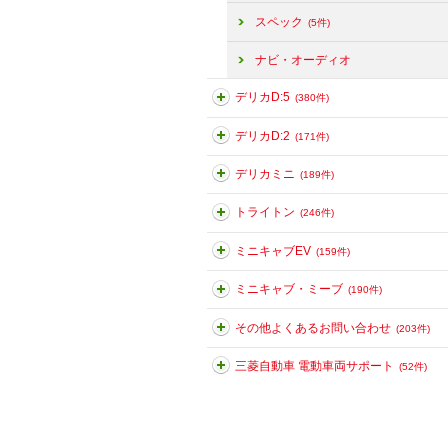
スペック
(5件)
ナビ・オーディオ
デリカD:5
(380件)
デリカD:2
(171件)
デリカミニ
(189件)
トライトン
(246件)
ミニキャブEV
(159件)
ミニキャブ・ミーブ
(190件)
その他よくあるお問い合わせ
(203件)
三菱自動車 電動車両サポート
(52件)