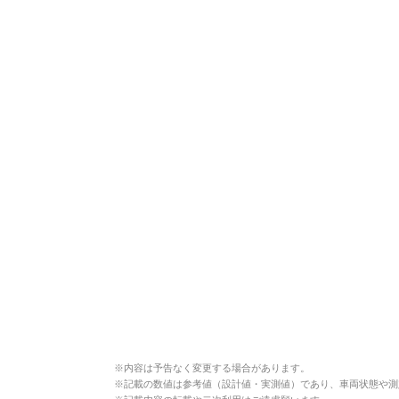
※
内容は予告なく変更する場合があります。
※
記載の数値は参考値（設計値・実測値）であり、車両状態や測