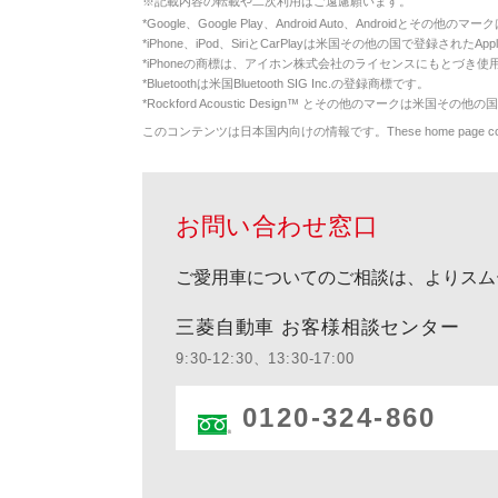
※
記載内容の転載や二次利用はご遠慮願います。
*
Google、Google Play、Android Auto、Androidとその他
*
iPhone、iPod、SiriとCarPlayは米国その他の国で登録されたApp
*
iPhoneの商標は、アイホン株式会社のライセンスにもとづき使
*
Bluetoothは米国Bluetooth SIG Inc.の登録商標です。
*
Rockford Acoustic Design™ とその他のマークは米国その他の国
このコンテンツは日本国内向けの情報です。These home page contents appl
お問い合わせ窓口
ご愛用車についてのご相談は、よりスム
三菱自動車 お客様相談センター
9:30-12:30、13:30-17:00
0120-324-860