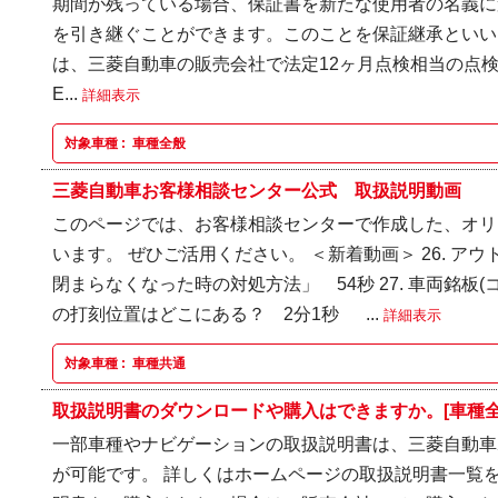
期間が残っている場合、保証書を新たな使用者の名義に
を引き継ぐことができます。このことを保証継承といい
は、三菱自動車の販売会社で法定12ヶ月点検相当の点
E...
詳細表示
対象車種 :
車種全般
三菱自動車お客様相談センター公式 取扱説明動画
このページでは、お客様相談センターで作成した、オリ
います。 ぜひご活用ください。 ＜新着動画＞ 26. ア
閉まらなくなった時の対処方法」 54秒 27. 車両銘板
の打刻位置はどこにある？ 2分1秒 ...
詳細表示
対象車種 :
車種共通
取扱説明書のダウンロードや購入はできますか。[車種全
一部車種やナビゲーションの取扱説明書は、三菱自動車
が可能です。 詳しくはホームページの取扱説明書一覧を