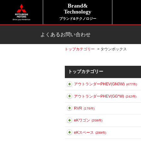
Brand&
Technology
ブランド&テクノロジー
よくあるお問い合わせ
トップカテゴリー
>
タウンボックス
トップカテゴリー
アウトランダーPHEV(GN0W)
(477件)
アウトランダーPHEV(GG*W)
(242件)
RVR
(176件)
eKワゴン
(208件)
eKスペース
(299件)