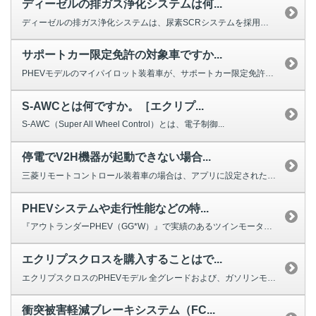
ディーゼルの排ガス浄化システムは何...
ディーゼルの排ガス浄化システムは、尿素SCRシステムを採用しています。 ...
サポートカー限定免許の対象車ですか...
PHEVモデルのマイパイロット装着車が、サポートカー限定免許の対象車です。...
S-AWCとは何ですか。［エクリプ...
S-AWC（Super All Wheel Control）とは、電子制御...
停電でV2H機器が起動できない場合...
三菱リモートコントロール装着車の場合は、アプリに設定されたボタンを使って、...
PHEVシステムや走行性能などの特...
『アウトランダーPHEV（GG*W）』で実績のあるツインモーター4ＷＤ方式...
エクリプスクロスを購入することはで...
エクリプスクロスのPHEVモデル 全グレードおよび、ガソリンモデル Mグレ...
衝突被害軽減ブレーキシステム（FC...