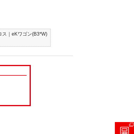
ス｜eKワゴン(B3*W)