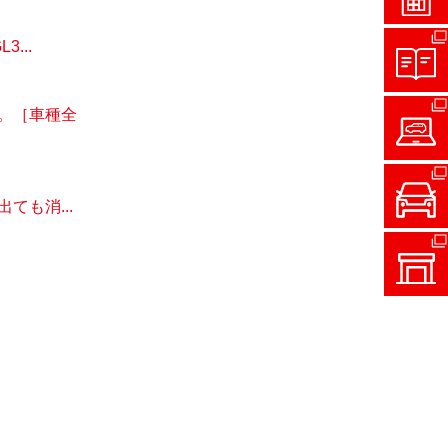
...
。［車種全
も消...