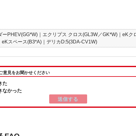
PHEV(GG*W)｜エクリプス クロス(GL3W／GK*W)｜eKクロ
Kスペース(B3*A)｜デリカD:5(3DA-CV1W)
:ご意見をお聞かせください
きた
きなかった