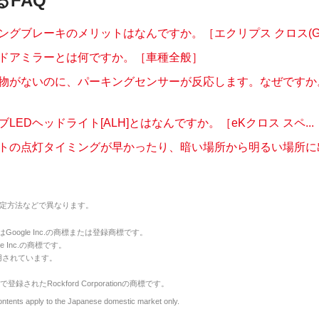
るFAQ
ングブレーキのメリットはなんですか。［エクリプス クロス(GL3
ドアミラーとは何ですか。［車種全般］
物がないのに、パーキングセンサーが反応します。なぜですか
LEDヘッドライト[ALH]とはなんですか。［eKクロス スペ...
トの点灯タイミングが早かったり、暗い場所から明るい場所に出て
定方法などで異なります。
のマークはGoogle Inc.の商標または登録商標です。
le Inc.の商標です。
用されています。
で登録されたRockford Corporationの商標です。
y to the Japanese domestic market only.