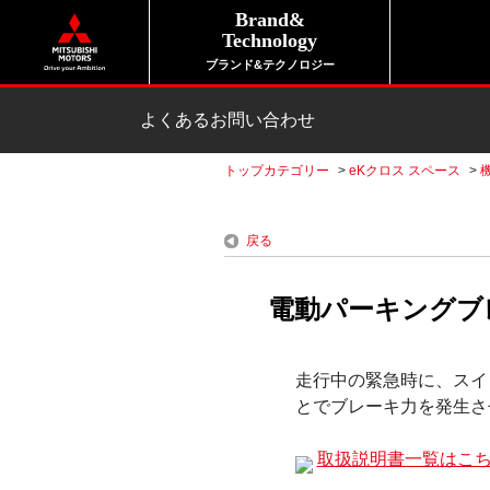
Brand&
Technology
ブランド&テクノロジー
よくあるお問い合わせ
トップカテゴリー
>
eKクロス スペース
>
戻る
電動パーキングブ
走行中の緊急時に、スイ
とでブレーキ力を発生さ
取扱説明書一覧はこ