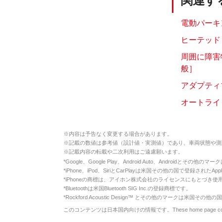
関連す
電動パーキ
ヒーテッド
周囲に障害
般］
アダプティブ
オートライ
※
内容は予告なく変更する場合があります。
※
記載の数値は参考値（設計値・実測値）であり、車両状態や測
※
記載内容の転載や二次利用はご遠慮願います。
*
Google、Google Play、Android Auto、Androidとその他
*
iPhone、iPod、SiriとCarPlayは米国その他の国で登録されたApp
*
iPhoneの商標は、アイホン株式会社のライセンスにもとづき使
*
Bluetoothは米国Bluetooth SIG Inc.の登録商標です。
*
Rockford Acoustic Design™ とその他のマークは米国その他の国
このコンテンツは日本国内向けの情報です。These home page contents appl