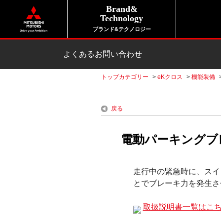
Brand&
Technology
ブランド&テクノロジー
よくあるお問い合わせ
トップカテゴリー
>
eKクロス
>
機能装備
戻る
電動パーキングブ
走行中の緊急時に、スイ
とでブレーキ力を発生さ
取扱説明書一覧はこ