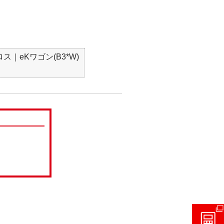
ス｜eKワゴン(B3*W)