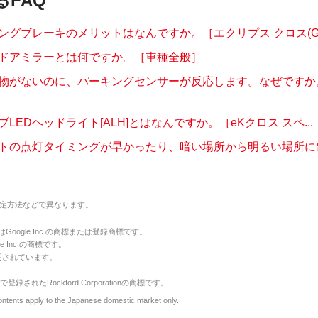
るFAQ
ングブレーキのメリットはなんですか。［エクリプス クロス(GL3
ドアミラーとは何ですか。［車種全般］
物がないのに、パーキングセンサーが反応します。なぜですか
LEDヘッドライト[ALH]とはなんですか。［eKクロス スペ...
トの点灯タイミングが早かったり、暗い場所から明るい場所に出て
定方法などで異なります。
のマークはGoogle Inc.の商標または登録商標です。
le Inc.の商標です。
用されています。
で登録されたRockford Corporationの商標です。
y to the Japanese domestic market only.