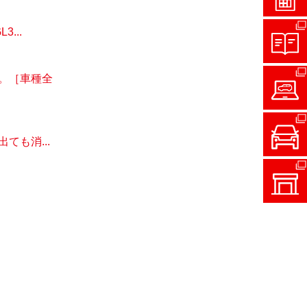
...
。［車種全
も消...