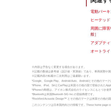
関連す
電動パーキ
ヒーテッド
周囲に障害
般］
アダプティブ
オートライ
※
内容は予告なく変更する場合があります。
※
記載の数値は参考値（設計値・実測値）であり、車両状態や測
※
記載内容の転載や二次利用はご遠慮願います。
*
Google、Google Play、Android Auto、Androidとその他
*
iPhone、iPod、SiriとCarPlayは米国その他の国で登録されたApp
*
iPhoneの商標は、アイホン株式会社のライセンスにもとづき使
*
Bluetoothは米国Bluetooth SIG Inc.の登録商標です。
*
Rockford Acoustic Design™ とその他のマークは米国その他の国
このコンテンツは日本国内向けの情報です。These home page contents appl