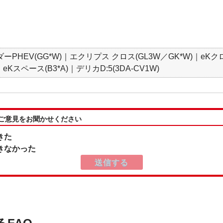
PHEV(GG*W)｜エクリプス クロス(GL3W／GK*W)｜eKクロ
Kスペース(B3*A)｜デリカD:5(3DA-CV1W)
:ご意見をお聞かせください
きた
きなかった