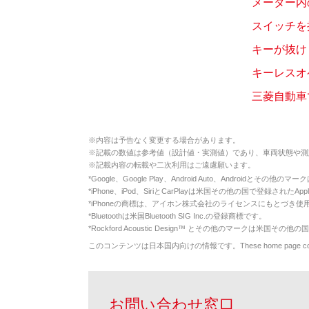
メーター内
スイッチを
キーが抜け
キーレスオ
三菱自動車
※
内容は予告なく変更する場合があります。
※
記載の数値は参考値（設計値・実測値）であり、車両状態や測
※
記載内容の転載や二次利用はご遠慮願います。
*
Google、Google Play、Android Auto、Androidとその他
*
iPhone、iPod、SiriとCarPlayは米国その他の国で登録されたApp
*
iPhoneの商標は、アイホン株式会社のライセンスにもとづき使
*
Bluetoothは米国Bluetooth SIG Inc.の登録商標です。
*
Rockford Acoustic Design™ とその他のマークは米国その他の国
このコンテンツは日本国内向けの情報です。These home page contents appl
お問い合わせ窓口