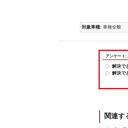
対象車種
車種全般
アンケート
解決で
解決で
関連す