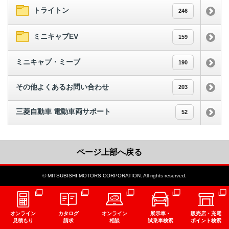
トライトン
246
ミニキャブEV
159
ミニキャブ・ミーブ
190
その他よくあるお問い合わせ
203
三菱自動車 電動車両サポート
52
ページ上部へ戻る
© MITSUBISHI MOTORS CORPORATION. All rights reserved.
オンライン
カタログ
オンライン
展示車・
販売店・充電
見積もり
請求
相談
試乗車検索
ポイント検索