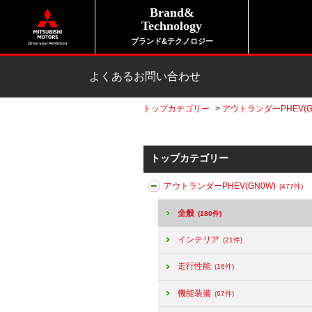
Brand&
Technology
ブランド&テクノロジー
よくあるお問い合わせ
トップカテゴリー
>
アウトランダーPHEV(G
トップカテゴリー
アウトランダーPHEV(GN0W)
(477件)
全般
(180件)
インテリア
(21件)
走行性能
(16件)
機能装備
(67件)