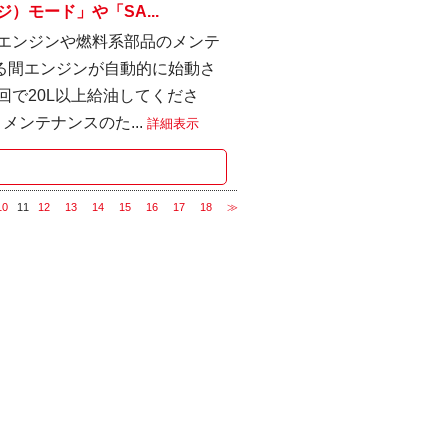
）モード」や「SA...
、エンジンや燃料系部品のメンテ
いる間エンジンが自動的に始動さ
回で20L以上給油してくださ
ンテナンスのた...
詳細表示
10
11
12
13
14
15
16
17
18
≫