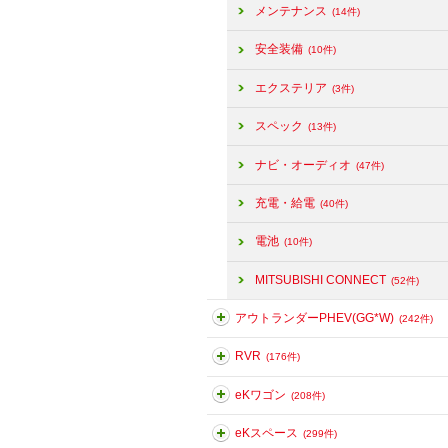
メンテナンス
(14件)
安全装備
(10件)
エクステリア
(3件)
スペック
(13件)
ナビ・オーディオ
(47件)
充電・給電
(40件)
電池
(10件)
MITSUBISHI CONNECT
(52件)
アウトランダーPHEV(GG*W)
(242件)
RVR
(176件)
eKワゴン
(208件)
eKスペース
(299件)