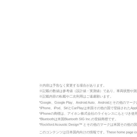
※
内容は予告なく変更する場合があります。
※
記載の数値は参考値（設計値・実測値）であり、車両状態や測
※
記載内容の転載や二次利用はご遠慮願います。
*
Google、Google Play、Android Auto、Androidとその他
*
iPhone、iPod、SiriとCarPlayは米国その他の国で登録されたApp
*
iPhoneの商標は、アイホン株式会社のライセンスにもとづき使
*
Bluetoothは米国Bluetooth SIG Inc.の登録商標です。
*
Rockford Acoustic Design™ とその他のマークは米国その他の国
このコンテンツは日本国内向けの情報です。These home page contents appl