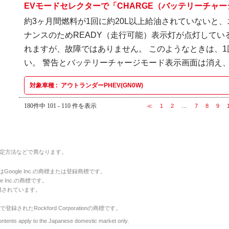
EVモードセレクターで「CHARGE（バッテリーチャージ
約3ヶ月間燃料が1回に約20L以上給油されていないと
ナンスのためREADY（走行可能）表示灯が点灯して
れますが、故障ではありません。 このようなときは、1
い。 警告とバッテリーチャージモード表示画面は消え、メ
対象車種 :
アウトランダーPHEV(GN0W)
180件中 101 - 110 件を表示
≪
1
2
…
7
8
9
定方法などで異なります。
のマークはGoogle Inc.の商標または登録商標です。
le Inc.の商標です。
用されています。
で登録されたRockford Corporationの商標です。
y to the Japanese domestic market only.