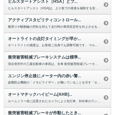
ヒルスタートアシスト［HSA］とブ...
ヒルスタートアシスト［HSA]は、上り坂での発進を補助する安全機能です。 ...
アクティブスタビリティコントロール...
横滑りや駆動輪の空転を抑えて走行時の車両安定性を向上させるシステムで、AS...
オートライトの点灯タイミングが早か...
オートライトの感度は、お客様ご自身でも調整可能です。 マルチインフォ...
衝突被害軽減ブレーキシステムは標準...
現在発売中の三菱自動車の車両は、全車 衝突被害軽減ブレーキシステムが標準装...
エンジン停止後にメーター内の赤い警...
盗難防止機能の「イモビライザー」が働いていることを示す「セキュリティインジ...
オートマチックハイビーム[AHB]...
ルームミラー前に設置されたカメラにより先行車、対向車のランプなどの道路周辺...
衝突被害軽減ブレーキが作動したとき...