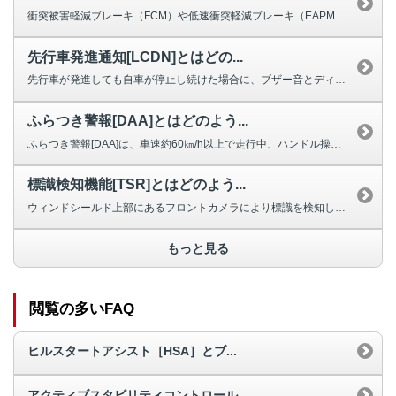
衝突被害軽減ブレーキ（FCM）や低速衝突軽減ブレーキ（EAPM）などの、運...
先行車発進通知[LCDN]とはどの...
先行車が発進しても自車が停止し続けた場合に、ブザー音とディスプレイへの表示...
ふらつき警報[DAA]とはどのよう...
ふらつき警報[DAA]は、車速約60㎞/h以上で走行中、ハンドル操作から運...
標識検知機能[TSR]とはどのよう...
ウィンドシールド上部にあるフロントカメラにより標識を検知し、マルチインフォ...
もっと見る
閲覧の多いFAQ
ヒルスタートアシスト［HSA］とブ...
アクティブスタビリティコントロール...