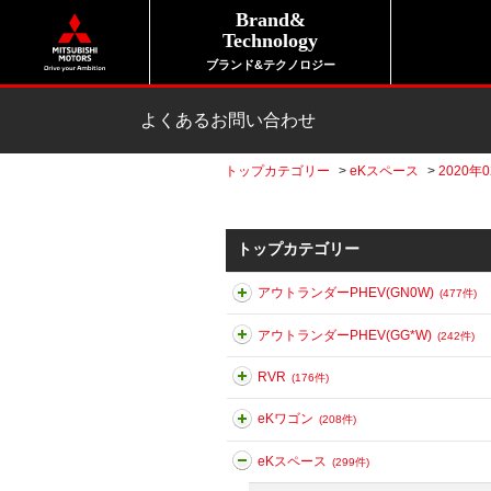
Brand&
Technology
ブランド&テクノロジー
よくあるお問い合わせ
トップカテゴリー
>
eKスペース
>
2020年0
トップカテゴリー
アウトランダーPHEV(GN0W)
(477件)
アウトランダーPHEV(GG*W)
(242件)
RVR
(176件)
eKワゴン
(208件)
eKスペース
(299件)