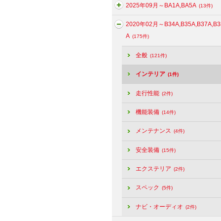
2025年09月～BA1A,BA5A
(13件)
2020年02月～B34A,B35A,B37A,B3
A
(175件)
全般
(121件)
インテリア
(1件)
走行性能
(2件)
機能装備
(14件)
メンテナンス
(4件)
安全装備
(15件)
エクステリア
(2件)
スペック
(5件)
ナビ・オーディオ
(2件)