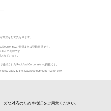
定方法などで異なります。
のマークはGoogle Inc.の商標または登録商標です。
le Inc.の商標です。
用されています。
で登録されたRockford Corporationの商標です。
y to the Japanese domestic market only.
ーズな対応のため車検証をご用意ください。