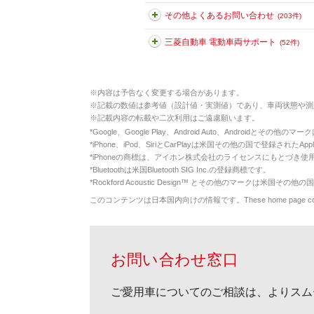
その他よくあるお問い合わせ
(203件)
三菱自動車 電動車両サポート
(52件)
※
内容は予告なく変更する場合があります。
※
記載の数値は参考値（設計値・実測値）であり、車両状態や測
※
記載内容の転載や二次利用はご遠慮願います。
*
Google、Google Play、Android Auto、Androidとその他
*
iPhone、iPod、SiriとCarPlayは米国その他の国で登録されたApp
*
iPhoneの商標は、アイホン株式会社のライセンスにもとづき使
*
Bluetoothは米国Bluetooth SIG Inc.の登録商標です。
*
Rockford Acoustic Design™ とその他のマークは米国その他の国
このコンテンツは日本国内向けの情報です。These home page contents appl
お問い合わせ窓口
ご愛用車についてのご相談は、よりスム