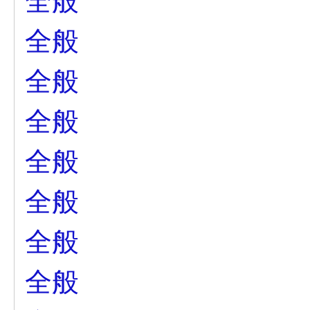
全般
全般
全般
全般
全般
全般
全般
全般