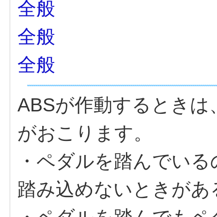
全般
全般
全般
ABSが作動するとき
がおこります。
・ペダルを踏んでいる
踏み込めないときがあ