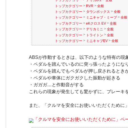
トップカテゴリー
デリカD:2
全般
>
>
トップカテゴリー
RVR
全般
>
>
トップカテゴリー
タウンボックス
全般
>
>
トップカテゴリー
ミニキャブ・ミーブ
全般
>
>
トップカテゴリー
eKクロス EV
全般
>
>
トップカテゴリー
デリカミニ
全般
>
>
トップカテゴリー
トライトン
全般
>
>
トップカテゴリー
ミニキャブEV
全般
ABSが作動するときは、以下のような特有の現
・ペダルを踏んでいるのに突っ張ったようにな
・ペダルを踏んでもペダルが押し戻されるとき
・ペダルや車体にガクガクした振動が起きる
・ガガガ…と作動音がする
これらの現象が発生しても驚かずに、ブレーキ
また、「クルマを安全にお使いいただくために
「クルマを安全にお使いいただくために」ペ