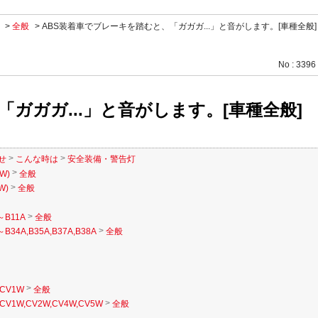
>
全般
>
ABS装着車でブレーキを踏むと、「ガガガ...」と音がします。[車種全般]
No : 3396
ガガガ...」と音がします。[車種全般]
>
>
せ
こんな時は
安全装備・警告灯
>
W)
全般
>
W)
全般
>
～B11A
全般
>
B34A,B35A,B37A,B38A
全般
>
CV1W
全般
>
CV1W,CV2W,CV4W,CV5W
全般