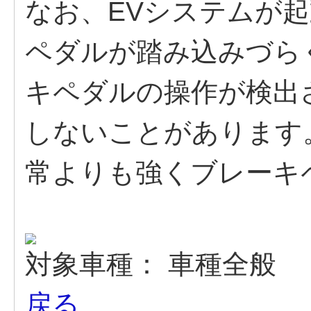
なお、EVシステムが
ペダルが踏み込みづら
キペダルの操作が検出
しないことがあります
常よりも強くブレーキ
対象車種：
車種全般
戻る