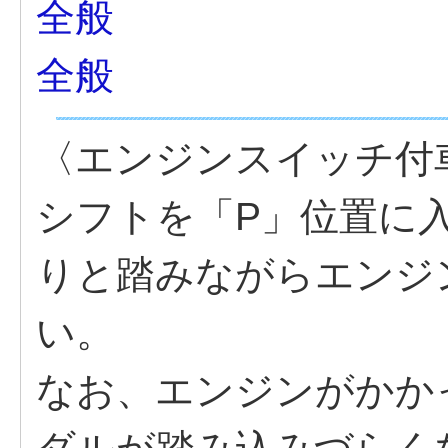
全般
全般
〈エンジンスイッチ付
シフトを「P」位置に
りと踏みながらエンジ
い。
なお、エンジンがかか