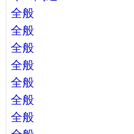
全般
全般
全般
全般
全般
全般
全般