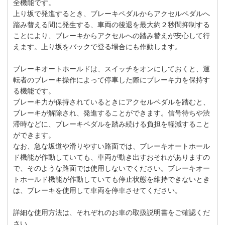
全機能です。
上り坂で発進するとき、ブレーキペダルからアクセルペダルへ
踏み替える間に発生する、車両の後退を最大約２秒間抑制する
ことにより、ブレーキからアクセルへの踏み替えが安心して行
えます。上り坂をバックで登る場合にも作動します。
ブレーキオートホールドは、スイッチをオンにしておくと、運
転者のブレーキ操作によって停車した際にブレーキ力を保持す
る機能です。
ブレーキ力が保持されているときにアクセルペダルを踏むと、
ブレーキが解除され、発進することができます。信号待ちや渋
滞時などに、ブレーキペダルを踏み続ける負担を軽減すること
ができます。
なお、急な坂道や滑りやすい路面では、ブレーキオートホール
ド機能が作動していても、車両が動き出すおそれがありますの
で、そのような路面では使用しないでください。ブレーキオー
トホールド機能が作動していても停止状態を維持できないとき
は、ブレーキを使用して車両を停車させてください。
詳細な使用方法は、それぞれのお車の取扱説明書をご確認くだ
さい。