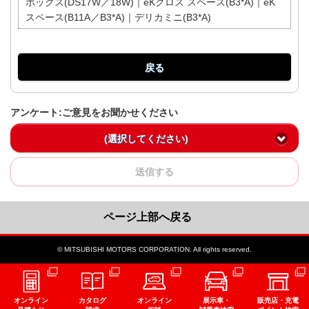
ボックス(DS17W／18W)｜eKクロス スペース(B3*A)｜eK
スペース(B11A／B3*A)｜デリカミニ(B3*A)
戻る
アンケート:ご意見をお聞かせください
(選択してください)
送信する
ページ上部へ戻る
© MITSUBISHI MOTORS CORPORATION. All rights reserved.
オンライン
カタログ
オンライン
展示車・
販売店・充電