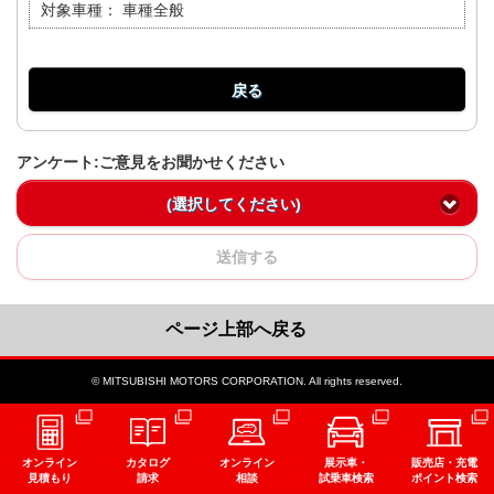
対象車種：
車種全般
戻る
アンケート:ご意見をお聞かせください
(選択してください)
送信する
ページ上部へ戻る
© MITSUBISHI MOTORS CORPORATION. All rights reserved.
オンライン
カタログ
オンライン
展示車・
販売店・充電
見積もり
請求
相談
試乗車検索
ポイント検索