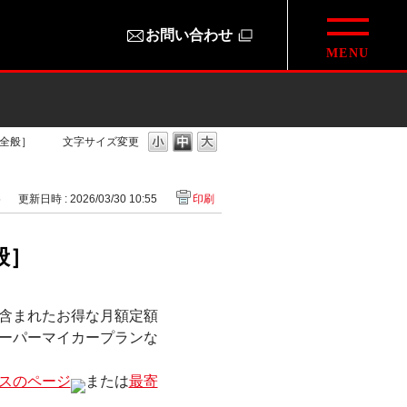
お問い合わせ
全般］
文字サイズ変更
5
更新日時 : 2026/03/30 10:55
印刷
般］
含まれたお得な月額定額
ーパーマイカープランな
スのページ
または
最寄