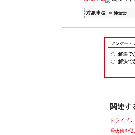
対象車種
車種全般
アンケート
解決で
解決で
関連す
ドライブレ
発炎筒を使