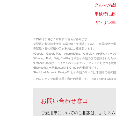
クルマが故
車検時に必
ガソリン車
※
内容は予告なく変更する場合があります。
※
記載の数値は参考値（設計値・実測値）であり、車両状態や測
※
記載内容の転載や二次利用はご遠慮願います。
*
Google、Google Play、Android Auto、Androidとその他
*
iPhone、iPod、SiriとCarPlayは米国その他の国で登録されたApp
*
iPhoneの商標は、アイホン株式会社のライセンスにもとづき使
*
Bluetoothは米国Bluetooth SIG Inc.の登録商標です。
*
Rockford Acoustic Design™ とその他のマークは米国その他の国
このコンテンツは日本国内向けの情報です。These home page contents appl
お問い合わせ窓口
ご愛用車についてのご相談は、よりスム