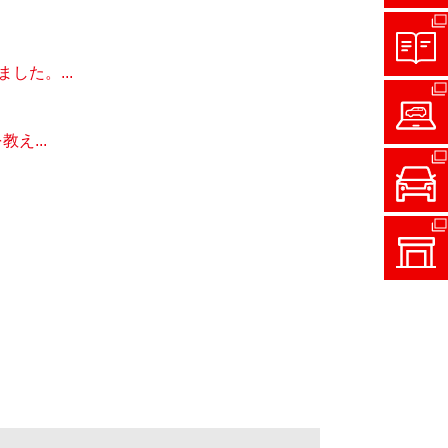
た。...
え...