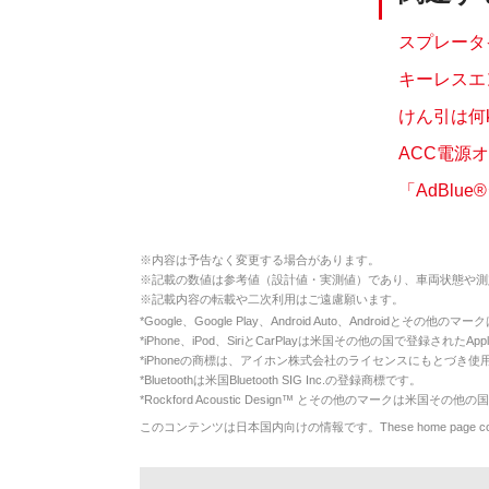
スプレータ
キーレスエ
けん引は何
ACC電源
「AdBlu
※
内容は予告なく変更する場合があります。
※
記載の数値は参考値（設計値・実測値）であり、車両状態や測
※
記載内容の転載や二次利用はご遠慮願います。
*
Google、Google Play、Android Auto、Androidとその他
*
iPhone、iPod、SiriとCarPlayは米国その他の国で登録されたApp
*
iPhoneの商標は、アイホン株式会社のライセンスにもとづき使
*
Bluetoothは米国Bluetooth SIG Inc.の登録商標です。
*
Rockford Acoustic Design™ とその他のマークは米国その他の国
このコンテンツは日本国内向けの情報です。These home page contents appl