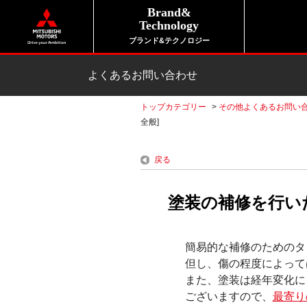
Brand&
Technology
ブランド&テクノロジー
よくあるお問い合わせ
トップカテゴリー
>
その他よくあるお問い
全般]
戻る
塗装の補修を行い
簡易的な補修のためのタ
但し、傷の程度によって
また、塗装は経年変化に
ございますので、
最寄り