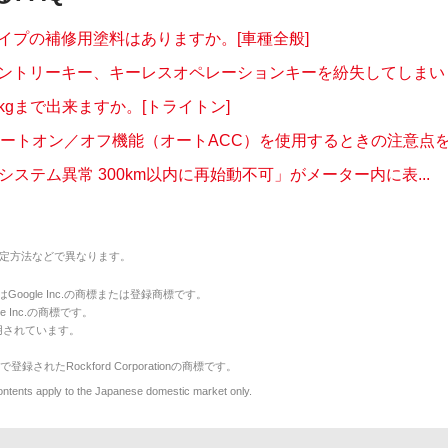
イプの補修用塗料はありますか。[車種全般]
ントリーキー、キーレスオペレーションキーを紛失してしまいまし
kgまで出来ますか。[トライトン]
オートオン／オフ機能（オートACC）を使用するときの注意点を教
e®システム異常 300km以内に再始動不可」がメーター内に表...
定方法などで異なります。
のマークはGoogle Inc.の商標または登録商標です。
le Inc.の商標です。
用されています。
で登録されたRockford Corporationの商標です。
y to the Japanese domestic market only.