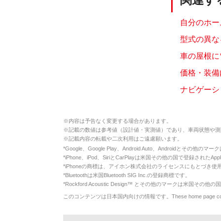
自分のホー
型式の異な
車の屋根に
価格・装備
ナビゲーシ
※
内容は予告なく変更する場合があります。
※
記載の数値は参考値（設計値・実測値）であり、車両状態や測
※
記載内容の転載や二次利用はご遠慮願います。
*
Google、Google Play、Android Auto、Androidとその他
*
iPhone、iPod、SiriとCarPlayは米国その他の国で登録されたApp
*
iPhoneの商標は、アイホン株式会社のライセンスにもとづき使
*
Bluetoothは米国Bluetooth SIG Inc.の登録商標です。
*
Rockford Acoustic Design™ とその他のマークは米国その他の国
このコンテンツは日本国内向けの情報です。These home page contents appl