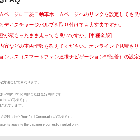
ムページに三菱自動車ホームページへのリンクを設定しても良
るディスチャージバルブを取り付けても大丈夫ですか。
雪が積もったまま走っても良いですか。[車種全般]
内容などの車両情報を教えてください。オンラインで見積もり
ョンレス（スマートフォン連携ナビゲーション非装着）の設定がな
定方法などで異なります。
のマークはGoogle Inc.の商標または登録商標です。
le Inc.の商標です。
用されています。
で登録されたRockford Corporationの商標です。
y to the Japanese domestic market only.