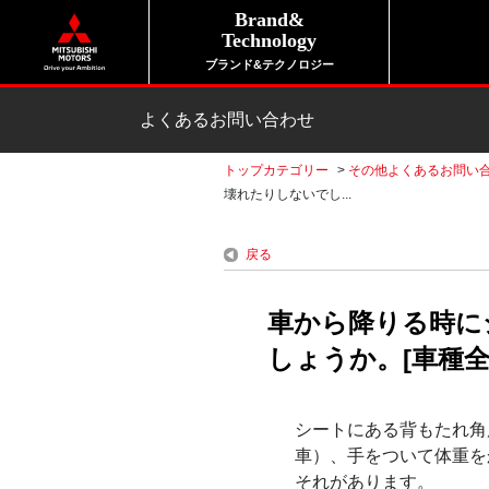
Brand&
Technology
ブランド&テクノロジー
よくあるお問い合わせ
トップカテゴリー
>
その他よくあるお問い
壊れたりしないでし...
戻る
車から降りる時に
しょうか。[車種全
シートにある背もたれ角
車）、手をついて体重を
それがあります。