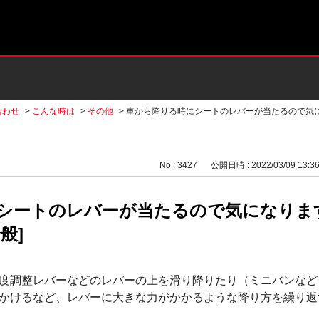
合わせ
>
こんな時は
>
その他
>
車から降りる時にシートのレバーが当たるので気
No : 3427
公開日時 : 2022/03/09 13:3
シートのレバーが当たるので気になりま
般]
度調整レバーなどのレバーの上を滑り降りたり（ミニバンなど
かけるなど、レバーに大きな力がかかるような降り方を繰り返