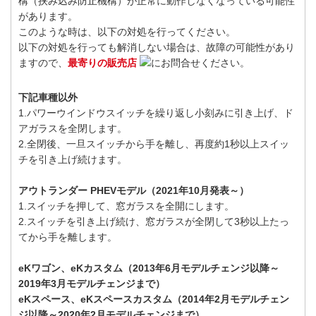
構（挟み込み防止機構）が正常に動作しなくなっている可能性
があります。
このような時は、以下の対処を行ってください。
以下の対処を行っても解消しない場合は、故障の可能性があり
ますので、
最寄りの販売店
にお問合せください。
下記車種以外
1.パワーウインドウスイッチを繰り返し小刻みに引き上げ、ド
アガラスを全閉します。
2.全閉後、一旦スイッチから手を離し、再度約1秒以上スイッ
チを引き上げ続けます。
アウトランダー PHEVモデル（2021年10月発表～）
1.スイッチを押して、窓ガラスを全開にします。
2.スイッチを引き上げ続け、窓ガラスが全閉して3秒以上たっ
てから手を離します。
eKワゴン、eKカスタム（2013年6月モデルチェンジ以降～
2019年3月モデルチェンジまで）
eKスペース、eKスペースカスタム（2014年2月モデルチェン
ジ以降～2020年2月モデルチェンジまで）