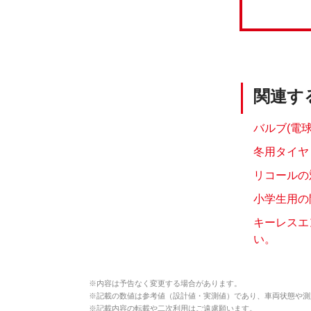
関連す
バルブ(電
冬用タイヤ
リコールの
小学生用の
キーレスエ
い。
※
内容は予告なく変更する場合があります。
※
記載の数値は参考値（設計値・実測値）であり、車両状態や測
※
記載内容の転載や二次利用はご遠慮願います。