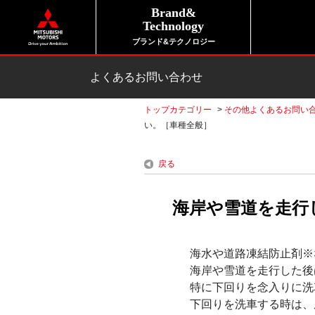
Brand&
Technology
ブランド&テクノロジー
よくあるお問い合わせ
トップカテゴリー
>
その他よくあるお問い
い。［車種全般］
戻る
海岸や雪道を走行
海水や道路凍結防止剤※
海岸や雪道を走行した後
特に下回りを念入りに洗
下回りを洗車する時は、