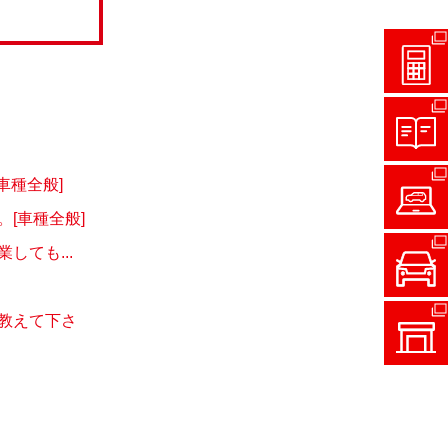
車種全般]
[車種全般]
ても...
教えて下さ