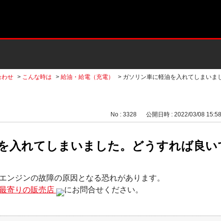
合わせ
>
こんな時は
>
給油・給電（充電）
>
ガソリン車に軽油を入れてしまいま
No : 3328
公開日時 : 2022/03/08 15:5
を入れてしまいました。どうすれば良いで
エンジンの故障の原因となる恐れがあります。
最寄りの販売店
にお問合せください。