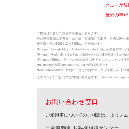
クルマが故
自分の車が
※
内容は予告なく変更する場合があります。
※
記載の数値は参考値（設計値・実測値）であり、車両状態や測
※
記載内容の転載や二次利用はご遠慮願います。
*
Google、Google Play、Android Auto、Androidとその他
*
iPhone、iPod、SiriとCarPlayは米国その他の国で登録されたApp
*
iPhoneの商標は、アイホン株式会社のライセンスにもとづき使
*
Bluetoothは米国Bluetooth SIG Inc.の登録商標です。
*
Rockford Acoustic Design™ とその他のマークは米国その他の国
このコンテンツは日本国内向けの情報です。These home page contents appl
お問い合わせ窓口
ご愛用車についてのご相談は、よりスム
三菱自動車 お客様相談センター