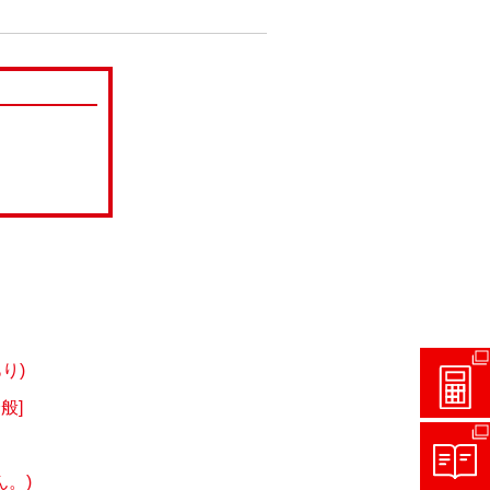
り)
般]
。)