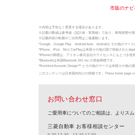
市販のナビ
※
内容は予告なく変更する場合があります。
※
記載の数値は参考値（設計値・実測値）であり、車両状態や測
※
記載内容の転載や二次利用はご遠慮願います。
*
Google、Google Play、Android Auto、Androidとその他
*
iPhone、iPod、SiriとCarPlayは米国その他の国で登録されたApp
*
iPhoneの商標は、アイホン株式会社のライセンスにもとづき使
*
Bluetoothは米国Bluetooth SIG Inc.の登録商標です。
*
Rockford Acoustic Design™ とその他のマークは米国その他の国
このコンテンツは日本国内向けの情報です。These home page contents appl
お問い合わせ窓口
ご愛用車についてのご相談は、よりスム
三菱自動車 お客様相談センター
9:30-12:30、13:30-17:00