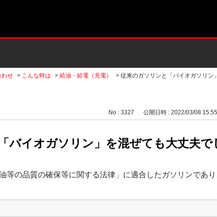
合わせ
>
こんな時は
>
給油・給電（充電）
>
従来のガソリンと「バイオガソリン
No : 3327
公開日時 : 2022/03/08 15:5
「バイオガソリン」を混ぜても大丈夫でし
油等の品質の確保等に関する法律」に適合したガソリンであり