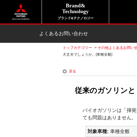
Brand&
Technology
ブランド&テクノロジー
よくあるお問い合わせ
トップカテゴリー
>
その他よくあるお問い
大丈夫でしょうか。[車種全般]
戻る
従来のガソリンと
バイオガソリンは「揮発
ても問題はありません。
対象車種
車種全般