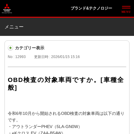
ブランド&テクノロジー
メニュー
カテゴリー表示
No : 12993
更新日時 : 2026/01/15 15:16
OBD検査の対象車両ですか。[車種全
般]
令和6年10月から開始されるOBD検査の対象車両は以下の通り
です。
・アウトランダーPHEV（5LA-GN0W）
・eKクロス EV（ZAA-B5AW）