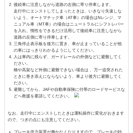
後続車に注意しながら道路の左側に寄り停車します。
走行中にエンストしてしまったときは、いきなり失速しな
いよう、オートマチック車（AT車）の場合はNレンジ、マ
ニュアル車（MT車）の場合はニュートラルにシフトレバー
を入れ、惰性をできるだけ活用して後続車に注意しながら
道路の左側に寄り停車します。
三角停止表示板を後方に置き、車が止まっていることが他
の車にはっきりわかるようにしてください。
人は車内に残らず、ガードレールの外側などに避難してく
ださい。
橋や高架など外側に避難できない場合は 、万一追突された
ときに巻き添えにならないよう、車より後方に避難してく
ださい。
避難してから、JAFや自動車保険に付帯のロードサービスな
どへ救援を要請してください。
なお、走行中にエンストしたときは運転操作に変化がおきます
ので、つぎの点にも注意してください。
ブレーキ倍力装置が働かなくなりますので、ブレーキの効