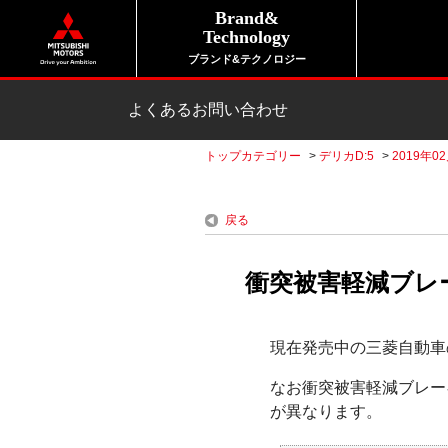
Brand&
Technology
ブランド&テクノロジー
よくあるお問い合わせ
トップカテゴリー
>
デリカD:5
>
2019年0
戻る
衝突被害軽減ブレ
現在発売中の三菱自動車
なお衝突被害軽減ブレー
が異なります。