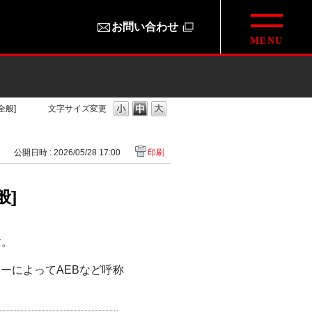
お問い合わせ
般]
文字サイズ変更
7
公開日時 : 2026/05/28 17:00
印刷
般]
す。
ーによってAEBなど呼称