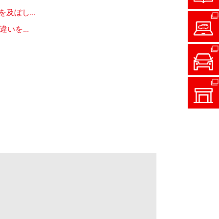
ぼし...
を...