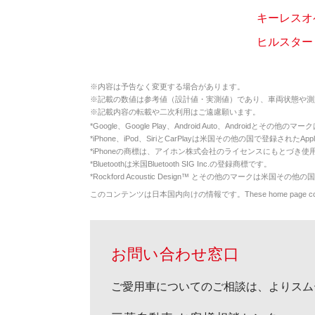
キーレスオ
ヒルスター
※
内容は予告なく変更する場合があります。
※
記載の数値は参考値（設計値・実測値）であり、車両状態や測
※
記載内容の転載や二次利用はご遠慮願います。
*
Google、Google Play、Android Auto、Androidとその他
*
iPhone、iPod、SiriとCarPlayは米国その他の国で登録されたApp
*
iPhoneの商標は、アイホン株式会社のライセンスにもとづき使
*
Bluetoothは米国Bluetooth SIG Inc.の登録商標です。
*
Rockford Acoustic Design™ とその他のマークは米国その他の国
このコンテンツは日本国内向けの情報です。These home page contents appl
お問い合わせ窓口
ご愛用車についてのご相談は、よりスム