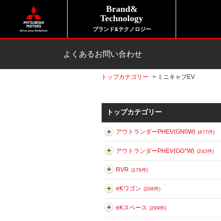
Brand&
Technology
ブランド&テクノロジー
よくあるお問い合わせ
トップカテゴリー
>
ミニキャブEV
トップカテゴリー
アウトランダーPHEV(GN0W)
(477件)
アウトランダーPHEV(GG*W)
(242件)
RVR
(176件)
eKワゴン
(208件)
eKスペース
(299件)