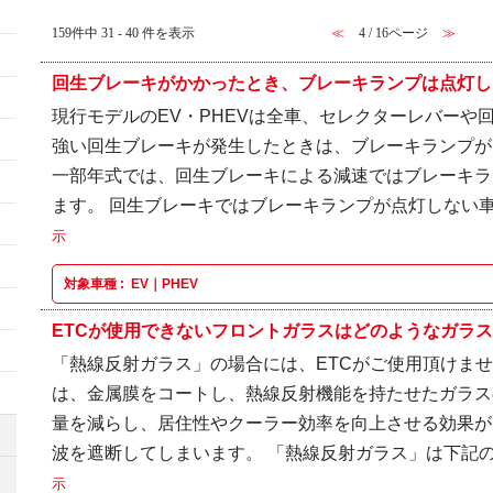
159件中 31 - 40 件を表示
≪
4 / 16ページ
≫
回生ブレーキがかかったとき、ブレーキランプは点灯しま
現行モデルのEV・PHEVは全車、セレクターレバーや
強い回生ブレーキが発生したときは、ブレーキランプが
一部年式では、回生ブレーキによる減速ではブレーキラ
ます。 回生ブレーキではブレーキランプが点灯しない車
示
対象車種 :
EV｜PHEV
ETCが使用できないフロントガラスはどのようなガラ
「熱線反射ガラス」の場合には、ETCがご使用頂けませ
は、金属膜をコートし、熱線反射機能を持たせたガラス
量を減らし、居住性やクーラー効率を向上させる効果が
波を遮断してしまいます。 「熱線反射ガラス」は下記の
示