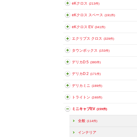
eKクロス
(213件)
eKクロス スペース
(191件)
eKクロス EV
(341件)
エクリプス クロス
(329件)
タウンボックス
(153件)
デリカD:5
(380件)
デリカD:2
(171件)
デリカミニ
(189件)
トライトン
(246件)
ミニキャブEV
(159件)
全般
(114件)
インテリア