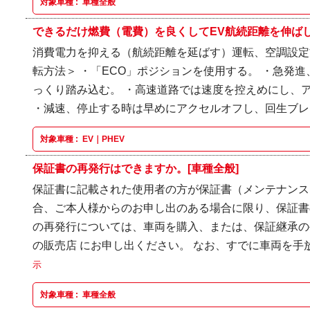
対象車種 :
車種全般
できるだけ燃費（電費）を良くしてEV航続距離を伸ばした
消費電力を抑える（航続距離を延ばす）運転、空調設定
転方法＞ ・「ECO」ポジションを使用する。 ・急発
っくり踏み込む。 ・高速道路では速度を控えめにし、
・減速、停止する時は早めにアクセルオフし、回生ブレー
対象車種 :
EV｜PHEV
保証書の再発行はできますか。[車種全般]
保証書に記載された使用者の方が保証書（メンテナンス
合、ご本人様からのお申し出のある場合に限り、保証書
の再発行については、車両を購入、または、保証継承の
の販売店 にお申し出ください。 なお、すでに車両を手放
示
対象車種 :
車種全般