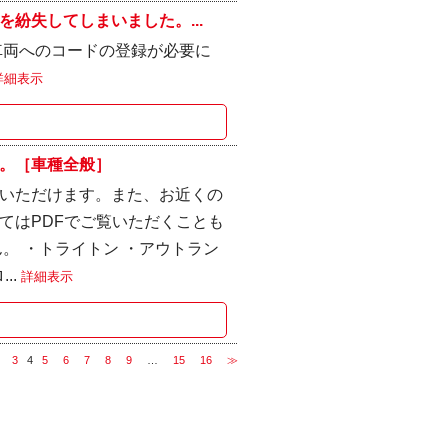
紛失してしまいました。...
車両へのコードの登録が必要に
詳細表示
。［車種全般］
いただけます。また、お近くの
てはPDFでご覧いただくことも
。 ・トライトン ・アウトラン
..
詳細表示
3
4
5
6
7
8
9
…
15
16
≫