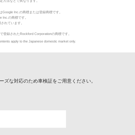
定方法などで異なります。
のマークはGoogle Inc.の商標または登録商標です。
le Inc.の商標です。
用されています。
で登録されたRockford Corporationの商標です。
y to the Japanese domestic market only.
ーズな対応のため車検証をご用意ください。