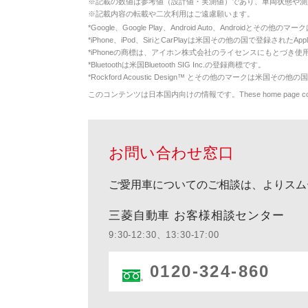
※
記載の数値は参考値（設計値・実測値）であり、車両状態や測
※
記載内容の転載や二次利用はご遠慮願います。
*
Google、Google Play、Android Auto、Androidとその他
*
iPhone、iPod、SiriとCarPlayは米国その他の国で登録されたApp
*
iPhoneの商標は、アイホン株式会社のライセンスにもとづき使
*
Bluetoothは米国Bluetooth SIG Inc.の登録商標です。
*
Rockford Acoustic Design™ とその他のマークは米国その他の国
このコンテンツは日本国内向けの情報です。These home page contents appl
お問い合わせ窓口
ご愛用車についてのご相談は、よりスム
三菱自動車 お客様相談センター
9:30-12:30、13:30-17:00
0120-324-860