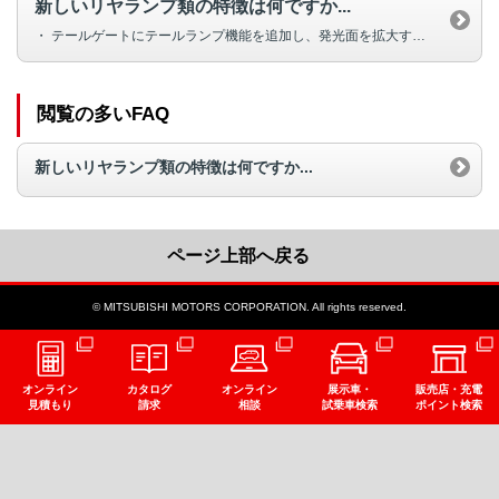
新しいリヤランプ類の特徴は何ですか...
・ テールゲートにテールランプ機能を追加し、発光面を拡大することで...
閲覧の多いFAQ
新しいリヤランプ類の特徴は何ですか...
ページ上部へ戻る
© MITSUBISHI MOTORS CORPORATION. All rights reserved.
オンライン
カタログ
オンライン
展示車・
販売店・充電
見積もり
請求
相談
試乗車検索
ポイント検索