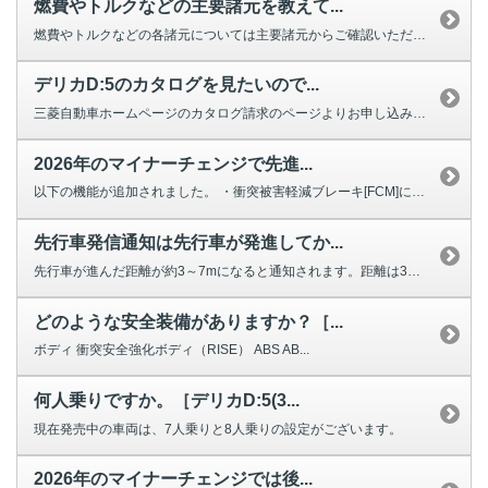
燃費やトルクなどの主要諸元を教えて...
燃費やトルクなどの各諸元については主要諸元からご確認いただけます。
デリカD:5のカタログを見たいので...
三菱自動車ホームページのカタログ請求のページよりお申し込みいただけます。 ...
2026年のマイナーチェンジで先進...
以下の機能が追加されました。 ・衝突被害軽減ブレーキ[FCM]に自転車検...
先行車発信通知は先行車が発進してか...
先行車が進んだ距離が約3～7mになると通知されます。距離は3段階で設定可能...
どのような安全装備がありますか？［...
ボディ 衝突安全強化ボディ（RISE） ABS AB...
何人乗りですか。［デリカD:5(3...
現在発売中の車両は、7人乗りと8人乗りの設定がございます。
2026年のマイナーチェンジでは後...