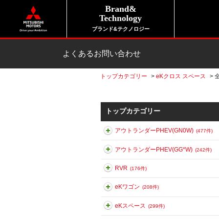
Brand&
Technology
ブランド&テクノロジー
よくあるお問い合わせ
トップカテゴリー
>
eKクロス スペース
>
トップカテゴリー
アウトランダーPHEV(GN0W)
(477件)
アウトランダーPHEV(GG*W)
(242件)
RVR
(176件)
eKワゴン
(208件)
eKスペース
(299件)