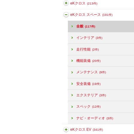
eKクロス
(213件)
eKクロス スペース
(191件)
全般
(117件)
インテリア
(3件)
走行性能
(2件)
機能装備
(20件)
メンテナンス
(9件)
安全装備
(19件)
エクステリア
(3件)
スペック
(12件)
ナビ・オーディオ
(3件)
eKクロス EV
(341件)