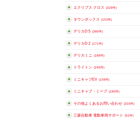
エクリプス クロス
(329件)
タウンボックス
(153件)
デリカD:5
(380件)
デリカD:2
(171件)
デリカミニ
(189件)
トライトン
(246件)
ミニキャブEV
(159件)
ミニキャブ・ミーブ
(190件)
その他よくあるお問い合わせ
(203件)
三菱自動車 電動車両サポート
(52件)