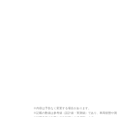
※
内容は予告なく変更する場合があります。
※
記載の数値は参考値（設計値・実測値）であり、車両状態や測