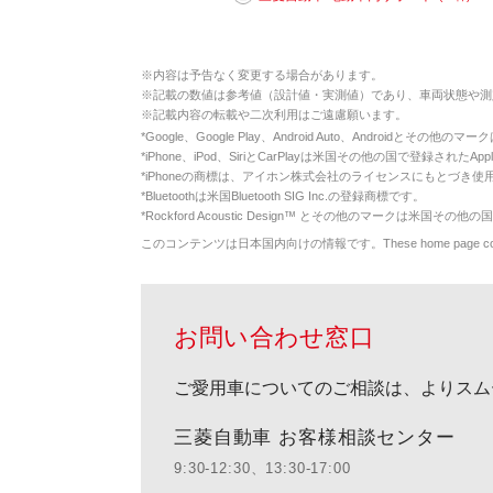
※
内容は予告なく変更する場合があります。
※
記載の数値は参考値（設計値・実測値）であり、車両状態や測
※
記載内容の転載や二次利用はご遠慮願います。
*
Google、Google Play、Android Auto、Androidとその他
*
iPhone、iPod、SiriとCarPlayは米国その他の国で登録されたApp
*
iPhoneの商標は、アイホン株式会社のライセンスにもとづき使
*
Bluetoothは米国Bluetooth SIG Inc.の登録商標です。
*
Rockford Acoustic Design™ とその他のマークは米国その他の国
このコンテンツは日本国内向けの情報です。These home page contents appl
お問い合わせ窓口
ご愛用車についてのご相談は、よりスム
三菱自動車 お客様相談センター
9:30-12:30、13:30-17:00