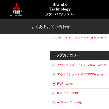
Brand&
Technology
ブランド&テクノロジー
よくあるお問い合わせ
トップカテゴリー
>
ミニキャブEV
>
ナビ
トップカテゴリー
アウトランダーPHEV(GN0W)
(477件)
アウトランダーPHEV(GG*W)
(242件)
RVR
(176件)
eKワゴン
(208件)
eKスペース
(299件)