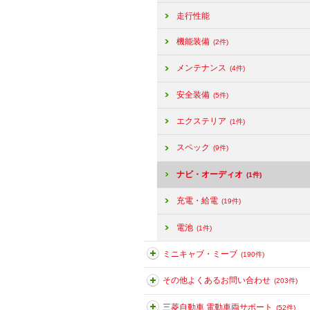
走行性能
機能装備
(2件)
メンテナンス
(4件)
安全装備
(5件)
エクステリア
(1件)
スペック
(9件)
ナビ・オーディオ
(1件)
充電・給電
(19件)
電池
(1件)
ミニキャブ・ミーブ
(190件)
その他よくあるお問い合わせ
(203件)
三菱自動車 電動車両サポート
(52件)