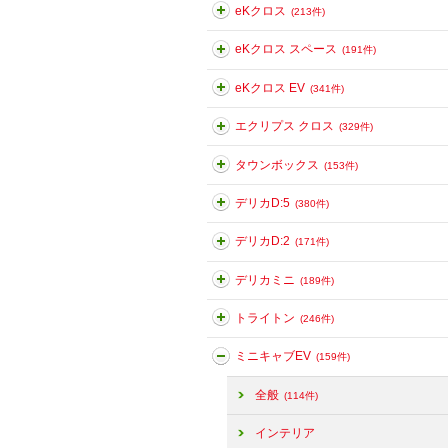
eKクロス
(213件)
eKクロス スペース
(191件)
eKクロス EV
(341件)
エクリプス クロス
(329件)
タウンボックス
(153件)
デリカD:5
(380件)
デリカD:2
(171件)
デリカミニ
(189件)
トライトン
(246件)
ミニキャブEV
(159件)
全般
(114件)
インテリア