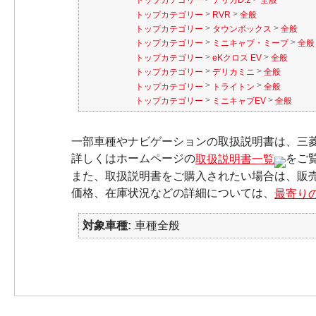
トップカテゴリー
デリカD:2
全般
>
>
トップカテゴリー
RVR
全般
>
>
トップカテゴリー
タウンボックス
全般
>
>
トップカテゴリー
ミニキャブ・ミーブ
全般
>
>
トップカテゴリー
eKクロス EV
全般
>
>
トップカテゴリー
デリカミニ
全般
>
>
トップカテゴリー
トライトン
全般
>
>
トップカテゴリー
ミニキャブEV
全般
一部車種やナビゲーションの取扱説明書は、三
詳しくはホームページの
取扱説明書一覧
をご
また、取扱説明書をご購入されたい場合は、販
価格、在庫状況などの詳細については、
最寄り
対象車種
車種全般