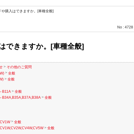
や購入はできますか。[車種全般]
No : 4728
はできますか。[車種全般]
>
せ
その他のご質問
>
W)
全般
>
W)
全般
>
～B11A
全般
>
B34A,B35A,B37A,B38A
全般
>
CV1W
全般
>
CV1W,CV2W,CV4W,CV5W
全般