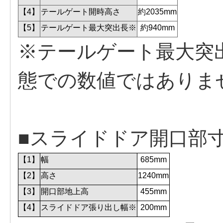
【4】
テールゲート開時高さ
約2035mm
【5】
テールゲート最大突出長※
約940mm
※テールゲート最大突
態での数値ではありま
■スライドドア開口部
【1】
幅
685mm
【2】
高さ
1240mm
【3】
開口部地上高
455mm
【4】
スライドドア張り出し幅※
200mm