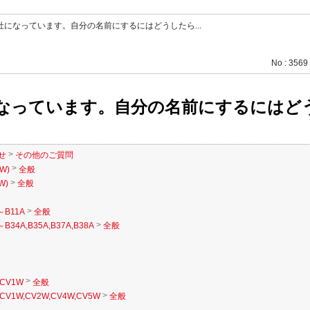
になっています。自分の名前にするにはどうしたら...
No : 3569
なっています。自分の名前にするにはど
>
せ
その他のご質問
>
W)
全般
>
W)
全般
>
～B11A
全般
>
B34A,B35A,B37A,B38A
全般
>
CV1W
全般
>
CV1W,CV2W,CV4W,CV5W
全般