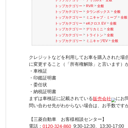
トップカテゴリー
デリカD:2
全般
>
>
トップカテゴリー
RVR
全般
>
>
トップカテゴリー
タウンボックス
全般
>
>
トップカテゴリー
ミニキャブ・ミーブ
全般
>
>
トップカテゴリー
eKクロス EV
全般
>
>
トップカテゴリー
デリカミニ
全般
>
>
トップカテゴリー
トライトン
全般
>
>
トップカテゴリー
ミニキャブEV
全般
クレジットなどを利用してお車を購入された場
に変更すること（「所有権解除」と言います）
・車検証
・印鑑証明書
・委任状
・納税証明書
まずは車検証に記載されている
販売会社
にお
問い合わせ先がわからない場合は、お手数です
【三菱自動車 お客様相談センター】
電話：
0120-324-860
9:30-12:30、13:30-17:00