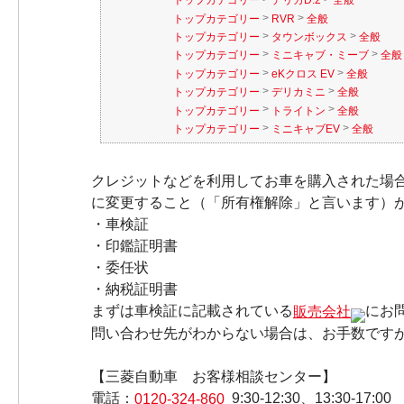
トップカテゴリー
デリカD:2
全般
>
>
トップカテゴリー
RVR
全般
>
>
トップカテゴリー
タウンボックス
全般
>
>
トップカテゴリー
ミニキャブ・ミーブ
全般
>
>
トップカテゴリー
eKクロス EV
全般
>
>
トップカテゴリー
デリカミニ
全般
>
>
トップカテゴリー
トライトン
全般
>
>
トップカテゴリー
ミニキャブEV
全般
クレジットなどを利用してお車を購入された場
に変更すること（「所有権解除」と言います）
・車検証
・印鑑証明書
・委任状
・納税証明書
まずは車検証に記載されている
販売会社
にお
問い合わせ先がわからない場合は、お手数です
【三菱自動車 お客様相談センター】
電話：
0120-324-860
9:30-12:30、13:30-17:00