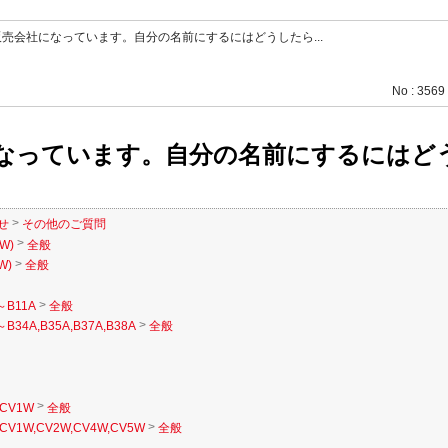
売会社になっています。自分の名前にするにはどうしたら...
No : 3569
なっています。自分の名前にするにはど
>
せ
その他のご質問
>
W)
全般
>
W)
全般
>
～B11A
全般
>
B34A,B35A,B37A,B38A
全般
>
CV1W
全般
>
CV1W,CV2W,CV4W,CV5W
全般